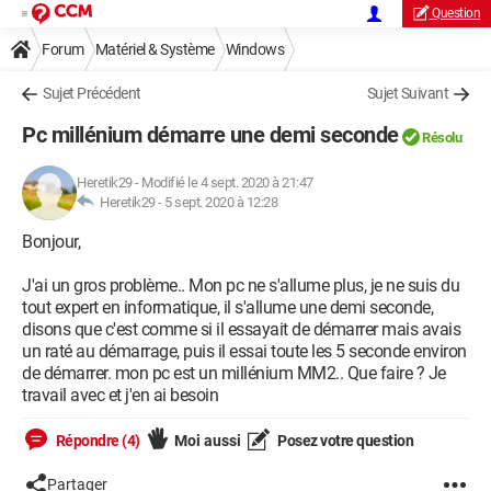
Question
Forum
Matériel & Système
Windows
Sujet Précédent
Sujet Suivant
Pc millénium démarre une demi seconde
Résolu
Heretik29
-
Modifié le 4 sept. 2020 à 21:47
Heretik29 -
5 sept. 2020 à 12:28
Bonjour,
J'ai un gros problème.. Mon pc ne s'allume plus, je ne suis du
tout expert en informatique, il s'allume une demi seconde,
disons que c'est comme si il essayait de démarrer mais avais
un raté au démarrage, puis il essai toute les 5 seconde environ
de démarrer. mon pc est un millénium MM2.. Que faire ? Je
travail avec et j'en ai besoin
Répondre (4)
Moi aussi
Posez votre question
Partager