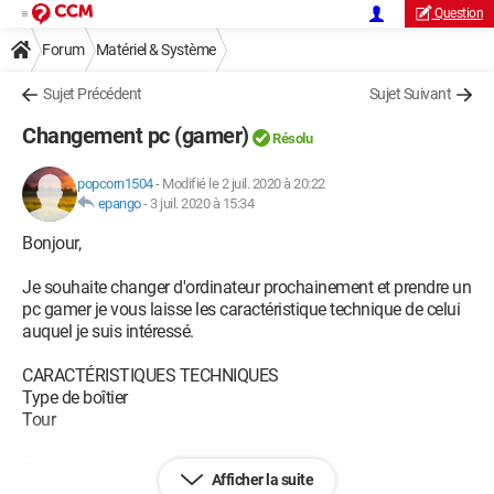
Question
Forum
Matériel & Système
Sujet Précédent
Sujet Suivant
Changement pc (gamer)
Résolu
popcorn1504
-
Modifié le 2 juil. 2020 à 20:22
epango
-
3 juil. 2020 à 15:34
Bonjour,
Je souhaite changer d'ordinateur prochainement et prendre un
pc gamer je vous laisse les caractéristique technique de celui
auquel je suis intéressé.
CARACTÉRISTIQUES TECHNIQUES
Type de boîtier
Tour
Constructeur
Afficher la suite
Sedatech