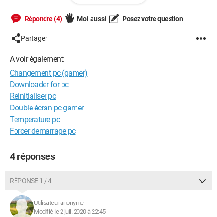
Processeur
Répondre (4)
Moi aussi
Posez votre question
AMD Ryzen 7
Partager
Fréquence du processeur
3.7
A voir également:
Changement pc (gamer)
Système d'exploitation
Sans OS
Downloader for pc
Reinitialiser pc
Chipset graphique
Double écran pc gamer
AMD
Temperature pc
Forcer demarrage pc
Mémoire cache du processeur
20 Mo
4 réponses
RAM installée
8,00 Go
RÉPONSE 1 / 4
Mémoire maximale
64,00 Go
Utilisateur anonyme
Modifié le 2 juil. 2020 à 22:45