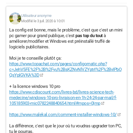
Mémoire vidéo dédiée
Utilisateur anonyme
2,00 Go
Modifié le 3 juil. 2020 à 10:01
Interface réseau
La config est bonne, mais le problème, c'est que c'est un mini
Ethernet
pc gamer pour grand publique, c'est
pas top du tout
à
améliorer/modifier et Windows est préinstallé truffé de
Lecteur de cartes mémoire
logiciels publicitaires.
Non
Moi je te conseille plutôt ça:
https://www.topachat.com/pages/configomatic.php?
Webcam intégrée
c=JehV5FE%2F%2B%2Fyu%2BsKZNvNlVZYptrI%2F%2BvIPbO
False
QsYpIGVKA%3D
Hauteur du produit
+ la licence windows 10 pro
49,60 cm
https://www.cdiscount.com/livres-bd/livres-science-tech-
medecine/windows-10-pro-livraison-en-1h-24-24-par-mail/f-
Largeur du produit
105185903-mic0782248840654.html#mpos=0|mp
46,00 cm
https://www.malekal.com/comment-installer-windows-10/
Longueur du produit
20,50 cm
La différence, c'est que le jour où tu voudras upgrader ton PC,
tu le pourras.