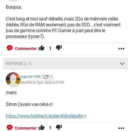
Type de mémoire vive installée
DDR4
Bonjour,
Nombre d'emplacement mémoire total / disponible
C'est long et tout sauf détaillé, mais 2Go de mémoire vidéo
4
dédiée, 8Go de RAM seulement, pas de SSD... c'est vraiment
bas de gamme comme PC Gamer à part peut être le
Capacité de stockage
processeur (ryzen7).
1 000,00 Go
1
Commenter
Capacité du disque SSD
0,00 Go
RÉPONSE 2 / 4
Type de disque système
popcorn1504
SATA
2
Modifié le 3 juil. 2020 à 07:05
Vitesse de rotation du disque dur
merci
7200 T/min
Sinon j'avais vue celui-ci
Lecteur / Graveur
Non
https://www.hightech.leclerc#divdetaille
Carte graphique
1
Commenter
AMD Radeon