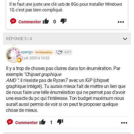
Caractéristiques complémentaires
Il te faut une juste une clé usb de 8Go pour installer Windows
Chaque ordinateur Sedatech est monté à la commande et à la
10, c'est pas bien compliqué.
main au sein de notre atelier à Berlin. Avant de vous être
envoyé, votre PC est testé et stressé pour valider son
0
Commenter
fonctionnement sous des conditions extrêmes.
Carte mère
RÉPONSE 3 / 4
Asus Prime B450M-A
epango
4 271
Ambassadeur
Alimentation
3 juil. 2020 à 14:32
Cat_Alimentation
Il y a trop de choses pas claires dans ton énumération. Par
Accessoires fournis
exemple
"Chipset graphique
CDs de pilotes
AMD "
: il n'existe pas de Ryzen7 avec un IGP (chipset
graphique intégré). Tu aurais mieux fait de mettre un lien que
Disponibilité des pièces détachées
de nous faire une telle énumération qui ne permet pas d'avoir
48 mois
une exacte du pc qui t'intéresse. Ton budget maximum nous
aurait aussi permis de voir si on peut te proposer quelque
Ecran tactile
chose de mieux.
False
1
Commenter
Logiciels fournis