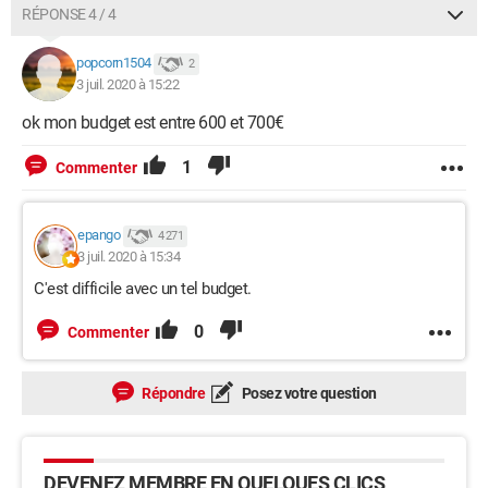
Sans système d'exploitation
RÉPONSE 4 / 4
Poids du produit
popcorn1504
14,95 Kg
2
3 juil. 2020 à 15:22
Merci pour vos réponse
ok mon budget est entre 600 et 700€
1
Commenter
epango
4 271
3 juil. 2020 à 15:34
C'est difficile avec un tel budget.
0
Commenter
Répondre
Posez votre question
DEVENEZ MEMBRE EN QUELQUES CLICS