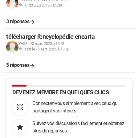
1
-
20 août 2019 à 05:39
3 réponses
télécharger l'encyclopédie encarta
YASS
-
23 mars 2023 à 13:58
bazfile
-
5 sept. 2025 à 17:28
3 réponses
DEVENEZ MEMBRE EN QUELQUES CLICS
Connectez-vous simplement avec ceux qui
partagent vos intérêts
Suivez vos discussions facilement et obtenez
plus de réponses