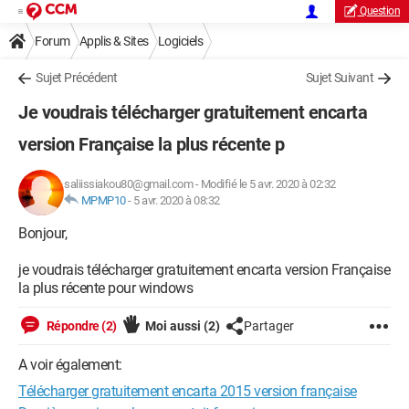
Question
Forum
Applis & Sites
Logiciels
Sujet Précédent
Sujet Suivant
Je voudrais télécharger gratuitement encarta
version Française la plus récente p
saliissiakou80@gmail.com
-
Modifié le 5 avr. 2020 à 02:32
MPMP10
-
5 avr. 2020 à 08:32
Bonjour,
je voudrais télécharger gratuitement encarta version Française
la plus récente pour windows
Répondre (2)
Moi aussi
(2)
Partager
A voir également:
Télécharger gratuitement encarta 2015 version française