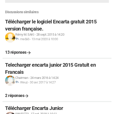
Discussions similaires
Télécharger le logiciel Encarta gratuit 2015
version française.
Rémy M. SAKI
-
28 sept. 2015 à 14:20
medab
-
13 mai 2020 à 10:00
13 réponses
Telecharger encarta junior 2015 Gratuit en
Francais
Chairman
-
24 mars 2016 à 14:24
Weuz
-
30 avr. 2017 à 14:27
2 réponses
Télécharger Encarta Junior
98653773
-
17 oct. 2018 à 10:11