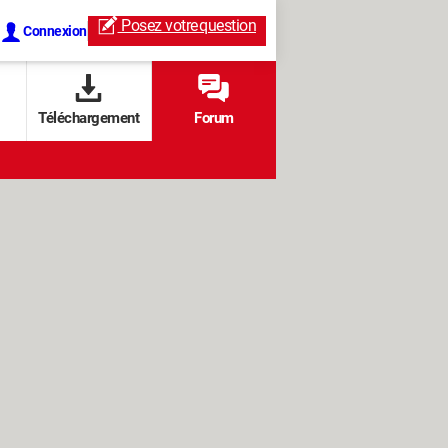
Posez votre
question
Connexion
Téléchargement
Forum