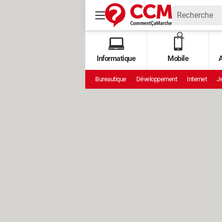
Informatique
Mobile
A
Bureautique
Développement
Internet
Je