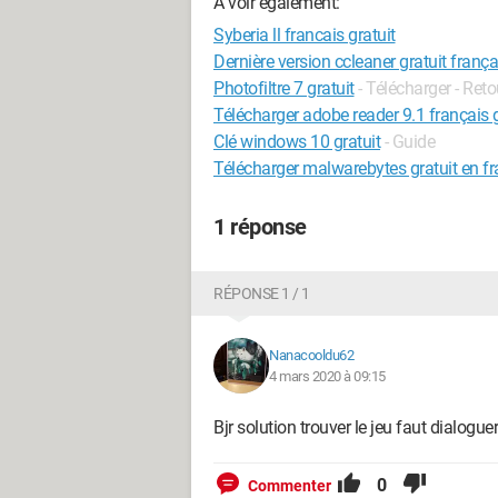
A voir également:
Syberia ll francais gratuit
Dernière version ccleaner gratuit frança
Photofiltre 7 gratuit
- Télécharger - Ret
Télécharger adobe reader 9.1 français g
Clé windows 10 gratuit
- Guide
Télécharger malwarebytes gratuit en fr
1 réponse
RÉPONSE 1 / 1
Nanacooldu62
4 mars 2020 à 09:15
Bjr solution trouver le jeu faut dialogue
0
Commenter