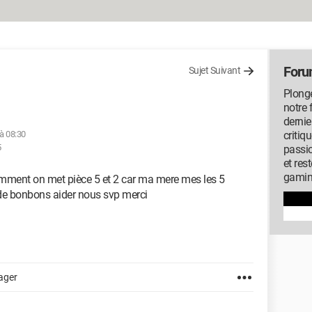
Foru
Sujet Suivant
Plonge
notre 
dernie
à 08:30
critiq
5
passi
et res
gamin
comment on met pièce 5 et 2 car ma mere mes les 5
r de bonbons aider nous svp merci
ager