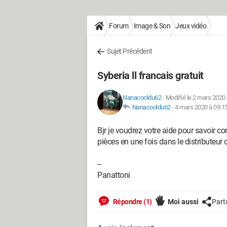
Forum
Image & Son
Jeux vidéo
Sujet Précédent
Syberia ll francais gratuit
Nanacooldu62
-
Modifié le 2 mars 2020 
Nanacooldu62
-
4 mars 2020 à 09:1
Bjr je voudrez votre aide pour savoir 
pièces en une fois dans le distributeu
--
Panattoni
Répondre (1)
Moi aussi
Part