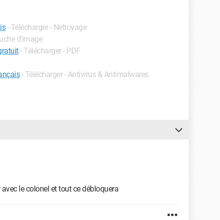
is
- Télécharger - Nettoyage
ouche d'image
ratuit
- Télécharger - PDF
ançais
- Télécharger - Antivirus & Antimalwares
r avec le colonel et tout ce débloquera