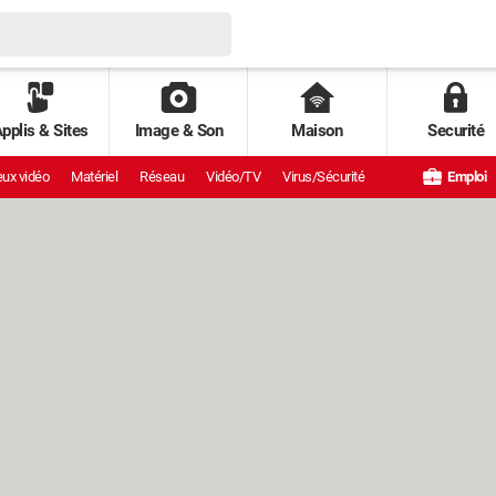
pplis & Sites
Image & Son
Maison
Securité
ux vidéo
Matériel
Réseau
Vidéo/TV
Virus/Sécurité
Emploi