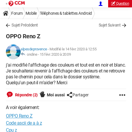
Question
Forum
Mobile
Téléphones & tablettes Android
Sujet Précédent
Sujet Suivant
OPPO Reno Z
alpesdeprovence
-
Modifié le 14 févr. 2020 à 12:55
ondine -
15 févr. 2020 à 20:09
j'ai modifié l'affichage des couleurs et tout est en noir et blanc.
Je souhaiterai revenir à l'affichage des couleurs et ne retrouve
pas le chemin pour cela dans le dossier système.
Quelqu'un peut-il m'aider? Merci
Répondre (2)
Moi aussi
Partager
A voir également:
OPPO Reno Z
Code ascii de a à z
Cpu z