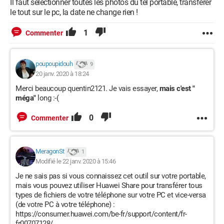
Il faut sélectionner toutes les photos du tel portable, transférer
le tout sur le pc, la date ne change rien !
1
Commenter
poupoupidouh
9
20 janv. 2020 à 18:24
Merci beaucoup quentin2121. Je vais essayer,
mais c'est "
méga"
long :-(
0
Commenter
MeragonSt
1
Modifié le 22 janv. 2020 à 15:46
Je ne sais pas si vous connaissez cet outil sur votre portable,
mais vous pouvez utiliser Huawei Share pour transférer tous
types de fichiers de votre téléphone sur votre PC et vice-versa
(de votre PC à votre téléphone) :
https://consumer.huawei.com/be-fr/support/content/fr-
fr00707128/