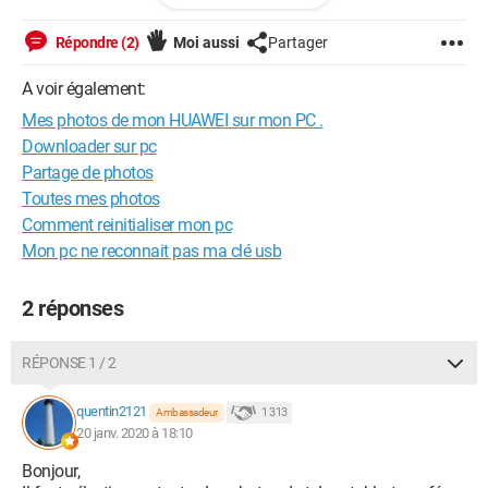
Configuration:
Windows / Chrome 79.0.3945.117
Répondre (2)
Moi aussi
Partager
Espoir et sincérité.
A voir également:
Mes photos de mon HUAWEI sur mon PC .
Downloader sur pc
Partage de photos
Toutes mes photos
Comment reinitialiser mon pc
Mon pc ne reconnait pas ma clé usb
2 réponses
RÉPONSE 1 / 2
quentin2121
1 313
Ambassadeur
20 janv. 2020 à 18:10
Bonjour,