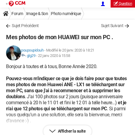
Question
Forum
Image & Son
Photo numérique
Sujet Précédent
Sujet Suivant
Mes photos de mon HUAWEI sur mon PC .
poupoupidouh
-
Modifié le 20 janv. 2020 à 18:21
glg29
-
22 janv. 2020 à 15:58
Bonjour à toutes et à tous, Bonne Année 2020.
Pouvez-vous m'indiquer ce que je dois faire pour que toutes
mes photos de mon Huawei ANE - LX1 se téléchargent sur
mon PC, sans que j'ai à recommencer et à supprimer les
doublons
. J'ai 100 photos sur 2 jours (puisque anniversaire
commencé à 20 h le 11 01 et fini le 12 01 à telle heure...)
et je
n'ai que 12 photos qui se téléchargent sur mon PC
. Si parmi
vous quelqu'un a une solution, elle sera la bienvenue, merci
d'avance :-) .
Afficher la suite