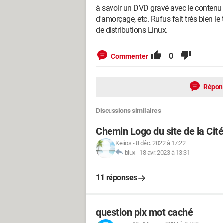
à savoir un DVD gravé avec le contenu 
d'amorçage, etc. Rufus fait très bien le
de distributions Linux.
0
Commenter
Répon
Discussions similaires
Chemin Logo du site de la Cité
Keiios
-
8 déc. 2022 à 17:22
blux
-
18 avr. 2023 à 13:31
11 réponses
question pix mot caché