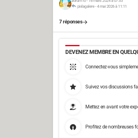
aorum10
-
16 mars 2024 à 07:53
pixlagalere
-
4 mai 2026 à 11:11
7 réponses
DEVENEZ MEMBRE EN QUELQU
Connectez-vous simplemen
Suivez vos discussions fa
Mettez en avant votre exp
Profitez de nombreuses fo