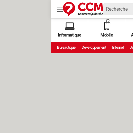
Informatique
Mobile
A
Bureautique
Développement
Internet
Je