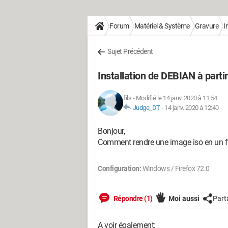
Forum
Matériel & Système
Gravure
I
Sujet Précédent
Installation de DEBIAN à partir 
fils
-
Modifié le 14 janv. 2020 à 11:54
Judge_DT
-
14 janv. 2020 à 12:40
Bonjour,
Comment rendre une image iso en un fi
Configuration:
Windows / Firefox 72.0
Répondre (1)
Moi aussi
Part
A voir également: