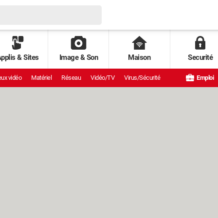
pplis & Sites
Image & Son
Maison
Securité
ux vidéo
Matériel
Réseau
Vidéo/TV
Virus/Sécurité
Emploi