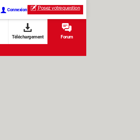
Posez votre
question
Connexion
Téléchargement
Forum