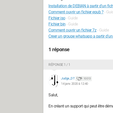
Installation de DEBIAN à partir d'un fich
Comment ouvrir un fichier epub ?
- Gui
Fichier iso
- Guide
Fichier bin
- Guide
Comment ouvrir un fichier 7z
- Guide
Creer un groupe whatsapp a partir d'un
1 réponse
RÉPONSE 1 / 1
Judge_DT
10 013
14 janv. 2020 à 12:40
Salut,
En créant un support qui peut être démar