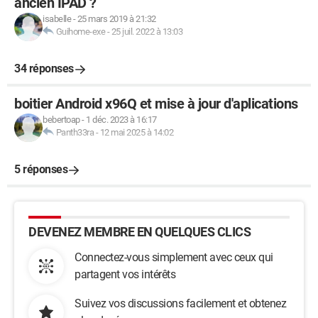
ancien IPAD ?
isabelle
-
25 mars 2019 à 21:32
Guihome-exe
-
25 juil. 2022 à 13:03
34 réponses
boitier Android x96Q et mise à jour d'aplications
bebertoap
-
1 déc. 2023 à 16:17
Panth33ra
-
12 mai 2025 à 14:02
5 réponses
DEVENEZ MEMBRE EN QUELQUES CLICS
Connectez-vous simplement avec ceux qui
partagent vos intérêts
Suivez vos discussions facilement et obtenez