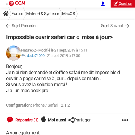
Question
Forum
Matériel & Système
MacOS
Sujet Précédent
Sujet Suivant
Impossible ouvrir safari car « mise à jour>
Nature52
-
Modifié le 21 sept. 2019 à 15:11
dede74000
-
21 sept. 2019 à 17:30
Bonjour,
Je n ai rien demandé et d’office safari me dit impossible d
ouvrir la page car mise à jour ...depuis ce matin .
Si vous avez la solution merci !
J ai un mac book pro
Configuration:
iPhone / Safari 12.1.2
Répondre (1)
Moi aussi
Partager
A voir également: