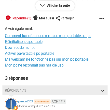
Après j'ai branché mon portable à mon ordi.Ca n'a rien donné
Afficher la suite
en tous cas je ne sais pas ou regarder.
Quelqu'un peut il m'aider ?
Je le remercie d'avance
Répondre (3)
Moi aussi
Partager
A voir également:
Comment transferer des mms de mon portable sur pc
Réinitialiser pc portable
Downloader sur pc
Activer pavé tactile pc portable
Ma webcam ne fonctionne pas sur mon pc portable
Mon pc ne reconnait pas ma clé usb
3 réponses
RÉPONSE 1 / 3
quentin2121
1 313
Ambassadeur
Modifié le 22 juil. 2019 à 13:12