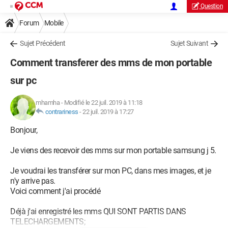
Question
Forum
Mobile
Sujet Précédent
Sujet Suivant
Comment transferer des mms de mon portable
sur pc
mhamha
-
Modifié le 22 juil. 2019 à 11:18
contrariness
-
22 juil. 2019 à 17:27
Bonjour,
Je viens des recevoir des mms sur mon portable samsung j 5.
Je voudrai les transférer sur mon PC, dans mes images, et je
n'y arrive pas.
Voici comment j'ai procédé
Déjà j'ai enregistré les mms QUI SONT PARTIS DANS
TELECHARGEMENTS;