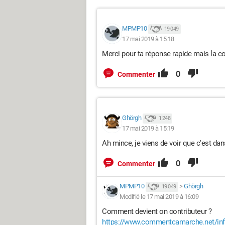
PS :
MPMP10
19 049
À ce propos j'ai envoyé un MP à @ Andy3
17 mai 2019 à 15:18
semblait que mon compteur était à 2387
Merci pour ta réponse rapide mais la con
Sur le moment je me suis que ma mémoir
0
Commenter
coup !
Merci d'avance pour les réponses.
Ghörgh
1 248
Suite à la fin de conversation en MP av
17 mai 2019 à 15:19
seconde position dans cette demande i
Ah mince, je viens de voir que c'est dan
L'ennemi est bête : il croit que c'est nous l'enne
Pierre Desproges
0
Commenter
MPMP10
>
Ghörgh
19 049
Modifié le 17 mai 2019 à 16:09
Comment devient on contributeur ?
https://www.commentcamarche.net/info