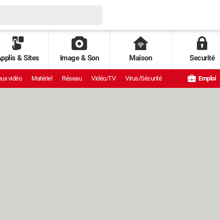
pplis & Sites
Image & Son
Maison
Securité
ux vidéo
Matériel
Réseau
Vidéo/TV
Virus/Sécurité
Emploi