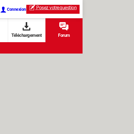
Posez votre
question
Connexion
Téléchargement
Forum