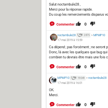
Salut noctambule28 ,
Merci pour la réponse rapide.
Du coup les remerciements disparus vont
0
Commenter
noctambule28
>
MPMP10
2 875
17 mai 2019 à 15:59
Ca dépend ; pas forcément ; ne seront 
Donc, là avec les quelques que bug qui 
combien tu devrais être mais une fois co
0
Commenter
MPMP10
>
noctambule28
19 049
17 mai 2019 à 16:01
OK.
Merci.
0
Commenter