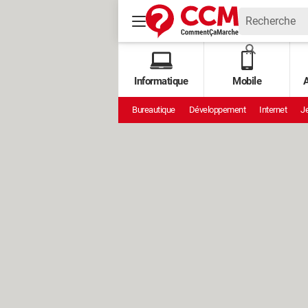
Informatique
Mobile
A
Bureautique
Développement
Internet
Je