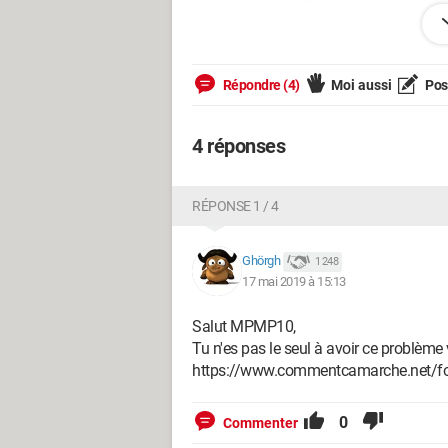
Répondre (4)
Moi aussi
Pose
Celle-ci date du 16/05/2019 ;
4 réponses
RÉPONSE 1 / 4
Ghörgh
1 248
17 mai 2019 à 15:13
Salut MPMP10,
Tu n'es pas le seul à avoir ce problème 
https://www.commentcamarche.net/fo
0
Commenter