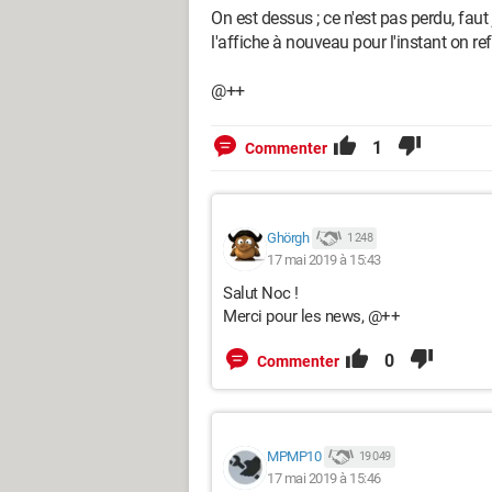
On est dessus ; ce n'est pas perdu, faut 
l'affiche à nouveau pour l'instant on ref
@++
1
Commenter
Ghörgh
1 248
17 mai 2019 à 15:43
Salut Noc !
Merci pour les news, @++
0
Commenter
MPMP10
19 049
17 mai 2019 à 15:46