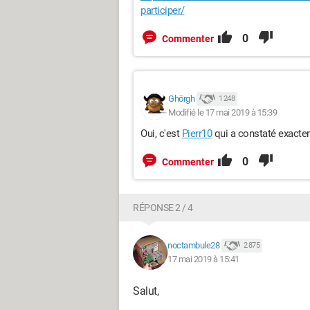
participer/
0
Commenter
Ghörgh
1 248
Modifié le 17 mai 2019 à 15:39
Oui, c'est
Pierr10
qui a constaté exacte
0
Commenter
RÉPONSE 2 / 4
noctambule28
2 875
17 mai 2019 à 15:41
Salut,