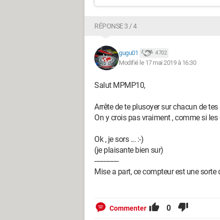
RÉPONSE 3 / 4
gugu01
4 702
Modifié le 17 mai 2019 à 16:30
Salut MPMP10,
Arrête de te plusoyer sur chacun de te
On y crois pas vraiment , comme si les g
Ok , je sors ... :-)
(je plaisante bien sur)
--------------
Mise a part, ce compteur est une sorte
0
Commenter