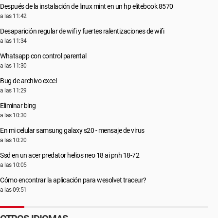
Después de la instalación de linux mint en un hp elitebook 8570
a las 11:42
Desaparición regular de wifi y fuertes ralentizaciones de wifi
a las 11:34
Whatsapp con control parental
a las 11:30
Bug de archivo excel
a las 11:29
Eliminar bing
a las 10:30
En mi celular samsung galaxy s20 - mensaje de virus
a las 10:20
Ssd en un acer predator helios neo 18 ai pnh 18-72
a las 10:05
Cómo encontrar la aplicación para wesolvet traceur?
a las 09:51