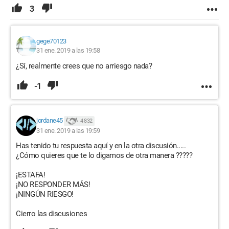
3
gege70123
31 ene. 2019 a las 19:58
¿Sí, realmente crees que no arriesgo nada?
-1
jordane45
4 832
31 ene. 2019 a las 19:59
Has tenido tu respuesta aquí y en la otra discusión.....
¿Cómo quieres que te lo digamos de otra manera ?????
¡ESTAFA!
¡NO RESPONDER MÁS!
¡NINGÚN RIESGO!
Cierro las discusiones