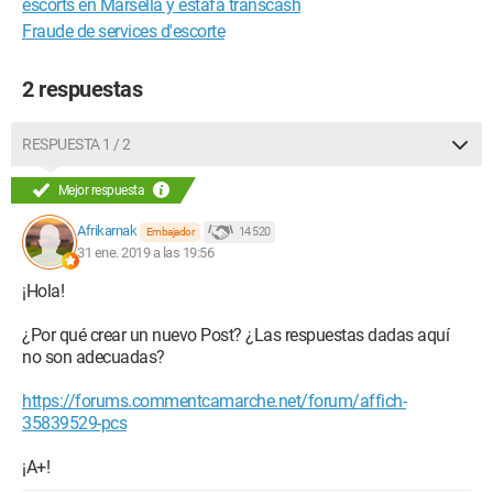
escorts en Marsella y estafa transcash
Fraude de services d'escorte
2 respuestas
RESPUESTA 1 / 2
Mejor respuesta
Afrikarnak
14 520
Embajador
31 ene. 2019 a las 19:56
¡Hola!
¿Por qué crear un nuevo Post? ¿Las respuestas dadas aquí
no son adecuadas?
https://forums.commentcamarche.net/forum/affich-
35839529-pcs
¡A+!