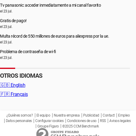
Tv panasonic: acceder inmediatamente a mi canal favorito
el 23 jul.
Gratis de pago!
el 23 jul.
Multa récord de 550 millones de euros para aliexpress por la ue.
el 23 jul.
Problema de contraseña de wi-fi
el 23 jul.
OTROS IDIOMAS
🇬🇧
English
🇫🇷
Français
¿Quiénes somos?
El equipo
Nuestra empresa
Publicidad
Contact
Empleo
Datos personales
Configurar cookies
Condiciones de uso
RSS
Avisos legales
Groupe Figaro
©2025 CCM Benchmark