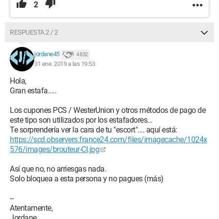
2
RESPUESTA 2 / 2
jordane45
4 832
31 ene. 2019 a las 19:53
Hola,
Gran estafa.....
Los cupones PCS / WesterUnion y otros métodos de pago de
este tipo son utilizados por los estafadores...
Te sorprendería ver la cara de tu "escort".... aquí está:
https://scd.observers.france24.com/files/imagecache/1024x
576/images/brouteur-CI.jpg
Así que no, no arriesgas nada.
Solo bloquea a esta persona y no pagues (más)
--
Atentamente,
Jordane