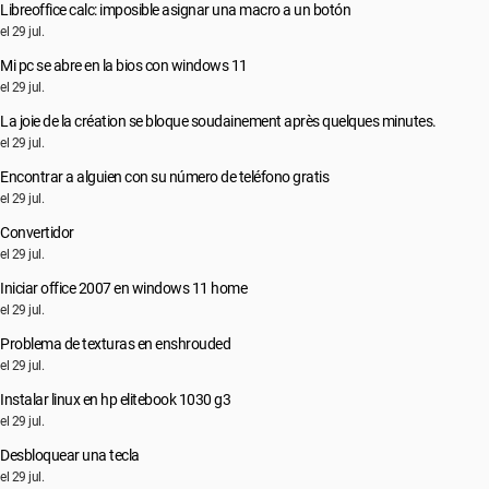
Libreoffice calc: imposible asignar una macro a un botón
el 29 jul.
Mi pc se abre en la bios con windows 11
el 29 jul.
La joie de la création se bloque soudainement après quelques minutes.
el 29 jul.
Encontrar a alguien con su número de teléfono gratis
el 29 jul.
Convertidor
el 29 jul.
Iniciar office 2007 en windows 11 home
el 29 jul.
Problema de texturas en enshrouded
el 29 jul.
Instalar linux en hp elitebook 1030 g3
el 29 jul.
Desbloquear una tecla
el 29 jul.