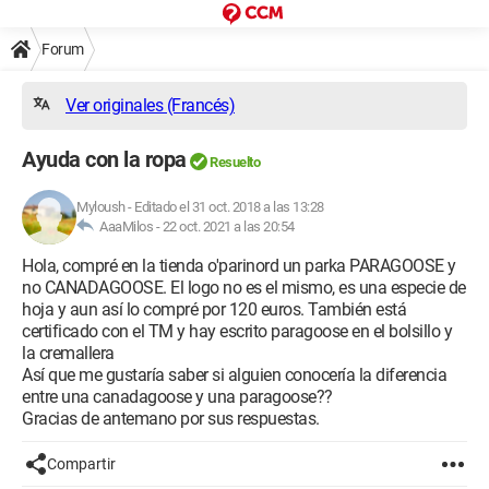
Forum
Ver originales (Francés)
Ayuda con la ropa
Resuelto
Myloush
-
Editado el 31 oct. 2018 a las 13:28
AaaMilos -
22 oct. 2021 a las 20:54
Hola, compré en la tienda o'parinord un parka PARAGOOSE y
no CANADAGOOSE. El logo no es el mismo, es una especie de
hoja y aun así lo compré por 120 euros. También está
certificado con el TM y hay escrito paragoose en el bolsillo y
la cremallera
Así que me gustaría saber si alguien conocería la diferencia
entre una canadagoose y una paragoose??
Gracias de antemano por sus respuestas.
Compartir