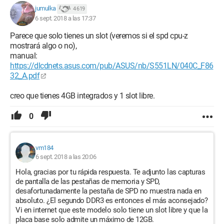
jumulka
4 619
6 sept. 2018 a las 17:37
Parece que solo tienes un slot (veremos si el spd cpu-z
mostrará algo o no),
manual:
https://dlcdnets.asus.com/pub/ASUS/nb/S551LN/040C_F86
32_A.pdf
creo que tienes 4GB integrados y 1 slot libre.
0
vm184
6 sept. 2018 a las 20:06
Hola, gracias por tu rápida respuesta. Te adjunto las capturas
de pantalla de las pestañas de memoria y SPD,
desafortunadamente la pestaña de SPD no muestra nada en
absoluto. ¿El segundo DDR3 es entonces el más aconsejado?
Vi en internet que este modelo solo tiene un slot libre y que la
placa base solo admite un máximo de 12GB.