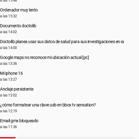
a las 15:48
Ordenador muy lento
a las 15:32
Documento doctolib
a las 14:02
Doctolib planea usar sus datos de salud para sus investigaciones en ia
a las 14:00
Google maps no reconoce mi ubicación actual [pc]
a las 13:36
Mi iphone 16
a las 13:27
Anclaje persistente
a las 13:02
¿cómo formatear una clave usb en bbox tv sensation?
a las 12:19
Email gmx bloqueado
a las 11:36