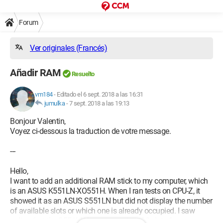
Forum
Ver originales (Francés)
Añadir RAM
Resuelto
vm184
-
Editado el 6 sept. 2018 a las 16:31
jumulka
-
7 sept. 2018 a las 19:13
Bonjour Valentin,
Voyez ci-dessous la traduction de votre message.
---
Hello,
I want to add an additional RAM stick to my computer, which
is an ASUS K551LN-XO551H. When I ran tests on CPU-Z, it
showed it as an ASUS S551LN but did not display the number
of available slots or which one is already occupied. I saw
online that the S551LN has a capacity of 2 slots for a