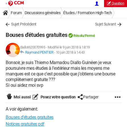
Question
Forum
Discussions générales
Études / Formation High-Tech
Sujet Précédent
Sujet Suivant
Bouses d'études gratuites
Résolu/Fermé
diallot620070995
-
Modifié le 9 juin 2018 à 18:19
Raymond PENTIER
-
10 juin 2018 à 14:43
Bonsoir, je suis Thierno Mamadou Diallo Guinéen je veux
poursuivre mes études à l'extérieur mais les moyens me
manques est ce que c'est possible que j'obtiens une bourse
complètement gratuite ???
Si oui aidez moi svp
Moi aussi
Posez votre question
Partager
A voir également:
Bouses d'études gratuites
Notices gratuites pdf