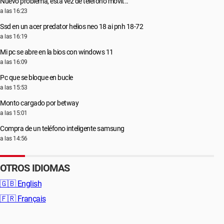
Nuevo problema, esta vez de teléfono móvil...
a las 16:23
Ssd en un acer predator helios neo 18 ai pnh 18-72
a las 16:19
Mi pc se abre en la bios con windows 11
a las 16:09
Pc que se bloque en bucle
a las 15:53
Monto cargado por betway
a las 15:01
Compra de un teléfono inteligente samsung
a las 14:56
OTROS IDIOMAS
🇬🇧
English
🇫🇷
Français