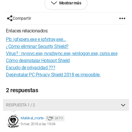
Mostrar más
y todo funciona bien.
Pero lo que no entiendo es que siempre regresa. Lo único que
Compartir
instalo es Steam, Epic Games y el lanzador de Wargaming, y
creo que podría venir de este último, el lanzador de
Enlaces relacionados:
Wargaming. Creo que es la actualización automática la que lo
Pb: igfxpers.exe e igfxtray.exe...
causa, pero no estoy seguro.
¿Cómo eliminar Security Shield?
Espero que venga de ahí, si no, realmente no sé de dónde
Virus? : nvvsvc.exe, nvxdsync.exe, winlogon.exe, csrss.exe
puede venir.
Cómo desinstalar Hotspot Shield
Escudo de privacidad ???
PD: He analizado todos mis discos antes de formatear, todo
Desinstalar PC Privacy Shield 2018 es imposible.
está limpio y tengo Windows 10 Pro.
2 respuestas
RESPUESTA 1 / 2
Malekal_morte-
24 711
9 mar. 2018 a las 19:04