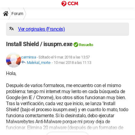
Forum
Ver originales (Francés)
Install Shield / isuspm.exe
Resuelto
carminsa
-
Editado el 9 mar. 2018 a las 13:57
Malekal_morte-
-
10 mar. 2018 a las 11:13
Hola,
Después de varios formateos, me encuentro con el mismo
problema: tengo mi internet muy lento en cada búsqueda de
Google (en IE / Chrome), los otros sitios funcionan muy bien.
Tras la verificación, cada vez que inicio, se lanza 'Install
Shield' (bajo el proceso isuspm.exe) y en cuanto lo mato, todo
funciona correctamente. Si lo desinstalo, debo ejecutar
Malwarebytes Anti-Malware porque mi proxy deja de
funcionar. Elimina 20 malware (después de un formateo de
menos de 24 horas, lo cual es bastante sorprendente), reinicio