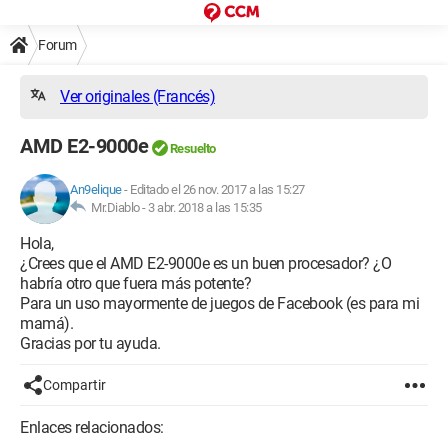
Forum
Ver originales (Francés)
AMD E2-9000e
Resuelto
An9elique
-
Editado el 26 nov. 2017 a las 15:27
Mr.Diablo -
3 abr. 2018 a las 15:35
Hola,
¿Crees que el AMD E2-9000e es un buen procesador? ¿O
habría otro que fuera más potente?
Para un uso mayormente de juegos de Facebook (es para mi
mamá).
Gracias por tu ayuda.
Compartir
Enlaces relacionados: