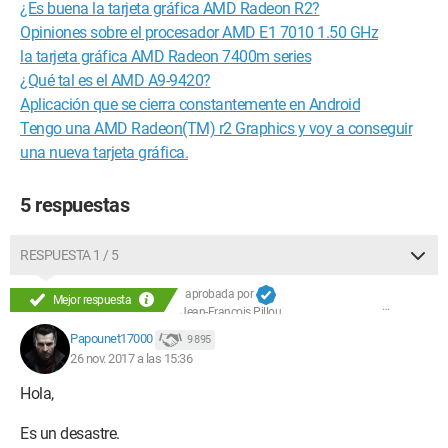
¿Es buena la tarjeta gráfica AMD Radeon R2?
Opiniones sobre el procesador AMD E1 7010 1.50 GHz
la tarjeta gráfica AMD Radeon 7400m series
¿Qué tal es el AMD A9-9420?
Aplicación que se cierra constantemente en Android
Tengo una AMD Radeon(TM) r2 Graphics y voy a conseguir
una nueva tarjeta gráfica.
5 respuestas
RESPUESTA 1 / 5
aprobada por
Mejor respuesta
Jean-François Pillou
Papounet17000
9 895
26 nov. 2017 a las 15:36
Hola,
Es un desastre.