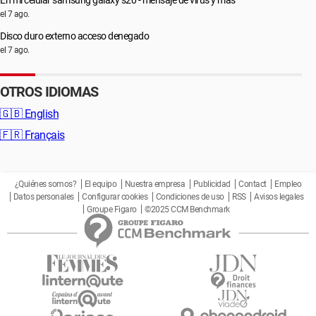
En mi celular samsung galaxy s20 - mensaje de virus y más
el 7 ago.
Disco duro externo acceso denegado
el 7 ago.
OTROS IDIOMAS
🇬🇧
English
🇫🇷
Français
¿Quiénes somos?
El equipo
Nuestra empresa
Publicidad
Contact
Empleo
Datos personales
Configurar cookies
Condiciones de uso
RSS
Avisos legales
Groupe Figaro
©2025 CCM Benchmark