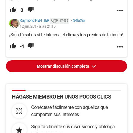
Microsoft Visual C++ 2012 Redistribuible (x86)
0
Microsoft Visual C++ 2013 Redistribuible (x64)
Microsoft Visual C++ 2013 Redistribuible (x86)
Raymond PENTIER
>
G4laXio
17 488
Microsoft Visual C++ 2015 Redistribuible (x64)
12 jun. 2017 a las 21:15
Microsoft Visual C++ 2015 Redistribuible (x86)
¡Solo tú sabes si te interesa el clima y los precios de la bolsa!
One Note
Paint 3D
-4
Fotos
Notas adhesivas
Sway
Teléfono
Mostrar discusión completa
View 3D
Configuración de actualización y privacidad de Windows 10
Windows Store
Xbox
Xbox Game Speech Window
HÁGASE MIEMBRO EN UNOS POCOS CLICS
Avast Antivirus Gratuito (AVAST Software)
Conéctese fácilmente con aquellos que
Avast SecureLine (AVAST Software)
comparten sus intereses
Intel:
Siga fácilmente sus discusiones y obtenga
Intel(R) C++ Redistribuibles en Intel(R) 64