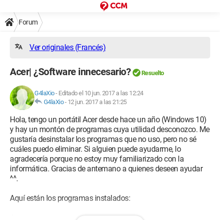
Forum
Ver originales (Francés)
Acer| ¿Software innecesario?
Resuelto
G4laXio
-
Editado el 10 jun. 2017 a las 12:24
G4laXio
-
12 jun. 2017 a las 21:25
Hola, tengo un portátil Acer desde hace un año (Windows 10)
y hay un montón de programas cuya utilidad desconozco. Me
gustaría desinstalar los programas que no uso, pero no sé
cuáles puedo eliminar. Si alguien puede ayudarme, lo
agradecería porque no estoy muy familiarizado con la
informática. Gracias de antemano a quienes deseen ayudar
^^.
Aquí están los programas instalados:
Acer: