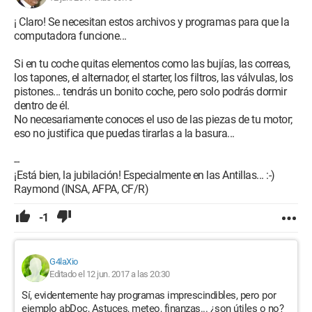
Alarmas y relojes
Asistente Móvil
¡ Claro! Se necesitan estos archivos y programas para que la
Consejos
computadora funcione...
Calculadora
Cámara
Si en tu coche quitas elementos como las bujías, las correas,
Mapas
los tapones, el alternador, el starter, los filtros, las válvulas, los
Conector de aplicaciones
pistones... tendrás un bonito coche, pero solo podrás dormir
Contactos
dentro de él.
Correo y Calendario
No necesariamente conoces el uso de las piezas de tu motor;
Finanzas
eso no justifica que puedas tirarlas a la basura...
Mensajes
Clima
--
Microsoft One Drive
¡Está bien, la jubilación! Especialmente en las Antillas... :-)
Microsoft Solitaire Collection
Raymond (INSA, AFPA, CF/R)
Microsoft Visual C++ 2005 Redistribuible
Microsoft Visual C++ 2005 Redistribuible
-1
Microsoft Visual C++ 2005 Redistribuible (x64)
Microsoft Visual C++ 2008 Redistribuible (x64)
Microsoft Visual C++ 2008 Redistribuible (x86)
G4laXio
Microsoft Visual C++ 2008 Redistribuible (x86)
Editado el 12 jun. 2017 a las 20:30
Microsoft Visual C++ 2010 Redistribuible (x64)
Sí, evidentemente hay programas imprescindibles, pero por
Microsoft Visual C++ 2010 Redistribuible (x86)
ejemplo abDoc, Astuces, meteo, finanzas... ¿son útiles o no?
Microsoft Visual C++ 2012 Redistribuible (x64)