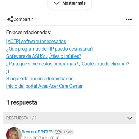
Mostrar más
abDocs
abDocs Office Addln
abFiles
Compartir
abPhoto
Acer Care Center
Enlaces relacionados:
Acer Portal
[ACER] software innecesarios
Acer Power Management
Acer Quick Access
¿Qué programas de HP puedo desinstalar?
Acer UEPI Framework
Software de ASUS: ¿Útiles o inútiles?
AOP Framework
¿Para qué sirven estos programas? ¿Cuáles puedo eliminar?
:)
¿Necesito tantos programas para ITunes?
Bloqueado por un administrador..
Apple Application Support (32 bits) (Apple Inc.)
Apple Application Support (64 bits) (Apple Inc.)
inicio del portal Acer, Acer Care Center
Apple Mobile Device Support (Apple Inc.)
Apple Software Update (Apple Inc.)
1 respuesta
Bonjour (Apple Inc.)
ITunes (Apple Inc.)
RESPUESTA 1 / 1
Microsoft:
3D Builder
Raymond PENTIER
17 488
Noticias
12 jun. 2017 a las 00:10