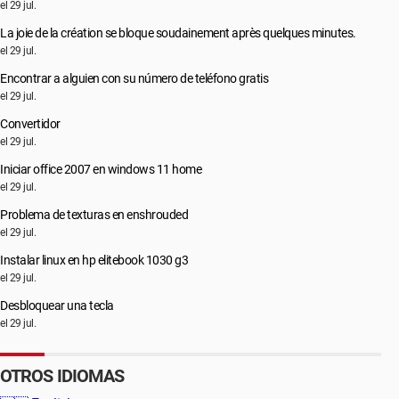
el 29 jul.
La joie de la création se bloque soudainement après quelques minutes.
el 29 jul.
Encontrar a alguien con su número de teléfono gratis
el 29 jul.
Convertidor
el 29 jul.
Iniciar office 2007 en windows 11 home
el 29 jul.
Problema de texturas en enshrouded
el 29 jul.
Instalar linux en hp elitebook 1030 g3
el 29 jul.
Desbloquear una tecla
el 29 jul.
OTROS IDIOMAS