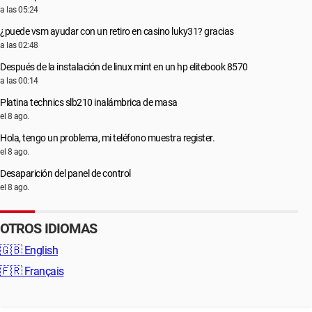
a las 05:24
¿puede vsm ayudar con un retiro en casino luky31? gracias
a las 02:48
Después de la instalación de linux mint en un hp elitebook 8570
a las 00:14
Platina technics slb210 inalámbrica de masa
el 8 ago.
Hola, tengo un problema, mi teléfono muestra register.
el 8 ago.
Desaparición del panel de control
el 8 ago.
OTROS IDIOMAS
🇬🇧
English
🇫🇷
Français