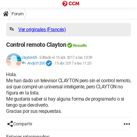
Forum
Ver originales (Francés)
Control remoto Clayton
Resuelto
clayton65
-
Editado el 15 abr. 2017 a las 10:59
Andy31200
-
15 abr. 2017 a las 11:20
Hola.
Me han dado un televisor CLAYTON pero sin el control remoto,
así que compré un universal inteligente, pero CLAYTON no
figura en la lista.
Me gustaría saber si hay alguna forma de programarlo o si
tengo que devolverlo.
Gracias por sus respuestas.
Compartir
Enlaces relacionados: