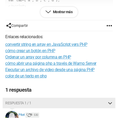
</script>
Mostrar más
<script type="text/javascript">
$.ajax({ 
 type: "POST", 
Compartir
 url: "testajax7.php", 
 data: { tab : tab}, 
Enlaces relacionados:
 success: function() { 
convertir string en array en JavaScript vers PHP
 alert("Éxito"); 
cómo crear un botón en PHP
 } 
Ordenar un array por columna en PHP
}); 
cómo abrir una página php a través de Wamp Server
</script>
Ejecutar un archivo de video desde una página PHP
color de un texto en php
<?php
$myTable = $_POST['tab'];
1 respuesta
print_r($myTable);
?>
RESPUESTA 1 / 1
He puesto testajax7.php en url: de la función AJAX porque
necesito el array en la misma página (todo el procesamiento
Pitet
530