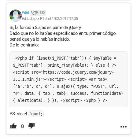
Pitet
530
Editado por Pitet el 1/02/2017 17:05
Sí, la función $.ajax es parte de jQuery.
Dado que no lo habías especificado en tu primer código,
pensé que ya lo habías incluido.
De lo contrario:
 <?php if (isset($_POST['tab'])) { $myTable = 
$_POST['tab']; print_r($myTable); } else { ?> 
<script src="https://code.jquery.com/jquery-
3.1.1.min.js"></script> <script> var tab=
['a','b','c','d']; $.ajax({ type: "POST", url: 
"#", data: { tab : tab}, success: function(data) 
{ alert(data); } }); </script> <?php } ?> 
PS: sin el
"quot;
0