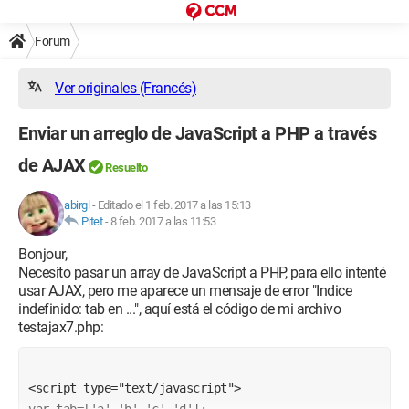
Forum
Ver originales (Francés)
Enviar un arreglo de JavaScript a PHP a través
de AJAX
Resuelto
abirgl
-
Editado el 1 feb. 2017 a las 15:13
Pitet
-
8 feb. 2017 a las 11:53
Bonjour,
Necesito pasar un array de JavaScript a PHP, para ello intenté
usar AJAX, pero me aparece un mensaje de error "Indice
indefinido: tab en ...", aquí está el código de mi archivo
testajax7.php:
<script type="text/javascript">
var tab=['a','b','c','d'];