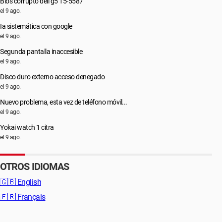
Bios corrupto dell g5 15-5587
el 9 ago.
Ia sistemática con google
el 9 ago.
Segunda pantalla inaccesible
el 9 ago.
Disco duro externo acceso denegado
el 9 ago.
Nuevo problema, esta vez de teléfono móvil...
el 9 ago.
Yokai watch 1 citra
el 9 ago.
OTROS IDIOMAS
🇬🇧
English
🇫🇷
Français