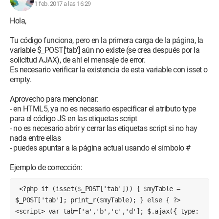
se hace en la misma página)
1 feb. 2017 a las 16:29
Por favor, ¿cómo puedo modificar este código para poder
recuperar el array en PHP?
Hola,
Gracias de antemano
Tu código funciona, pero en la primera carga de la página, la
Configuración:
variable $_POST['tab'] aún no existe (se crea después por la
Windows / Chrome 55.0.2883.87
solicitud AJAX), de ahí el mensaje de error.
Es necesario verificar la existencia de esta variable con isset o
empty.
Aprovecho para mencionar:
- en HTML5, ya no es necesario especificar el atributo type
para el código JS en las etiquetas script
- no es necesario abrir y cerrar las etiquetas script si no hay
nada entre ellas
- puedes apuntar a la página actual usando el símbolo #
Ejemplo de corrección:
 <?php if (isset($_POST['tab'])) { $myTable = 
$_POST['tab']; print_r($myTable); } else { ?> 
<script> var tab=['a','b','c','d']; $.ajax({ type: 