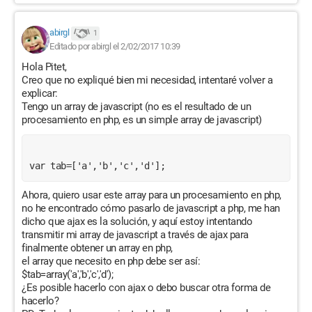
abirgl
1
Editado por abirgl el 2/02/2017 10:39
Hola Pitet,
Creo que no expliqué bien mi necesidad, intentaré volver a
explicar:
Tengo un array de javascript (no es el resultado de un
procesamiento en php, es un simple array de javascript)
var tab=['a','b','c','d'];
Ahora, quiero usar este array para un procesamiento en php,
no he encontrado cómo pasarlo de javascript a php, me han
dicho que ajax es la solución, y aquí estoy intentando
transmitir mi array de javascript a través de ajax para
finalmente obtener un array en php,
el array que necesito en php debe ser así:
$tab=array('a','b','c','d');
¿Es posible hacerlo con ajax o debo buscar otra forma de
hacerlo?