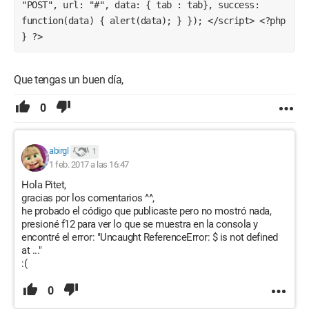
"POST", url: "#", data: { tab : tab}, success: 
function(data) { alert(data); } }); </script> <?php 
} ?> 
Que tengas un buen día,
0
abirgl
1
1 feb. 2017 a las 16:47
Hola Pitet,
gracias por los comentarios ^^,
he probado el código que publicaste pero no mostró nada,
presioné f12 para ver lo que se muestra en la consola y
encontré el error: "Uncaught ReferenceError: $ is not defined
at ..."
:(
0