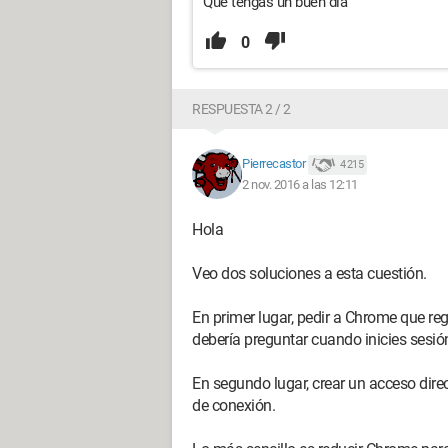
Que tengas un buen día
0
RESPUESTA 2 / 2
Pierrecastor
4 215
2 nov. 2016 a las 12:11
Hola
Veo dos soluciones a esta cuestión.
En primer lugar, pedir a Chrome que regis
debería preguntar cuando inicies sesió
En segundo lugar, crear un acceso direct
de conexión.