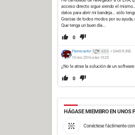
He cambiado de navegador a OPERA, qu
acceso directo sigue siendo el mismo..
datos para abrir mi bandeja... sólo t
Gracias de todos modos por su ayuda, m
Que tenga un buen día...
0
Pierrecastor
>
DAISYLINE
4 215
10 nov. 2016 a las 13:25
¿No le atrae la solución de un softwar
0
HÁGASE MIEMBRO EN UNOS P
Conéctese fácilmente con