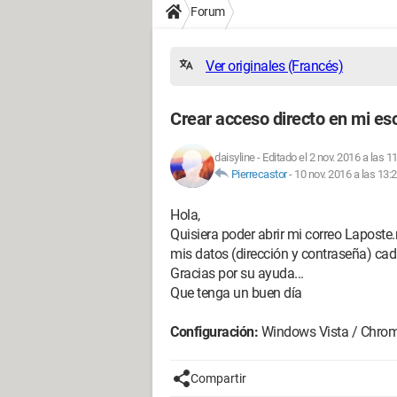
Forum
Ver originales (Francés)
Crear acceso directo en mi esc
daisyline
-
Editado el 2 nov. 2016 a las 1
Pierrecastor
-
10 nov. 2016 a las 13:
Hola,
Quisiera poder abrir mi correo Laposte.
mis datos (dirección y contraseña) cada
Gracias por su ayuda...
Que tenga un buen día
Configuración:
Windows Vista / Chrom
Compartir