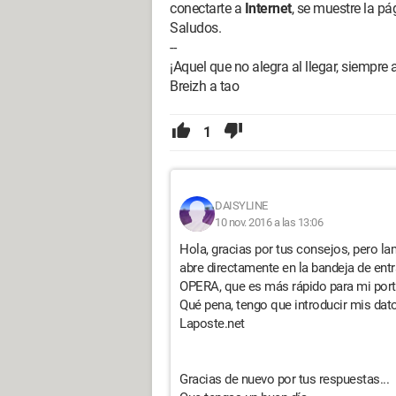
conectarte a
Internet
, se muestre la pá
Saludos.
--
¡Aquel que no alegra al llegar, siempre a
Breizh a tao
1
DAISYLINE
10 nov. 2016 a las 13:06
Hola, gracias por tus consejos, pero l
abre directamente en la bandeja de ent
OPERA, que es más rápido para mi portát
Qué pena, tengo que introducir mis dat
Laposte.net
Gracias de nuevo por tus respuestas...