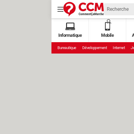
Informatique
Mobile
A
Bureautique
Développement
Internet
Je