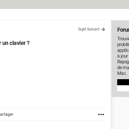
For
Sujet Suivant
Trouve
 un clavier ?
probl
applic
à jour
Rejoi
de ma
Mac.
artager