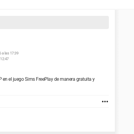
6 a las 17:39
 12:47
.P en el juego Sims FreePlay de manera gratuita y