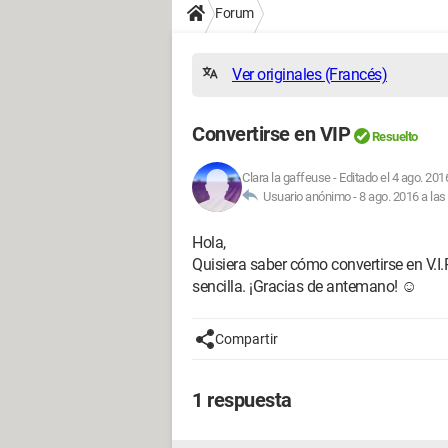
Forum
Ver originales (Francés)
Convertirse en VIP
Resuelto
Clara la gaffeuse
-
Editado el 4 ago. 201
Usuario anónimo -
8 ago. 2016 a las
Hola,
Quisiera saber cómo convertirse en V.I
sencilla. ¡Gracias de antemano! ☺
Compartir
1 respuesta