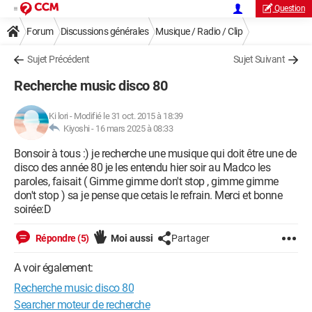
Question
Forum
Discussions générales
Musique / Radio / Clip
Sujet Précédent
Sujet Suivant
Recherche music disco 80
Ki lori
-
Modifié le 31 oct. 2015 à 18:39
Kiyoshi -
16 mars 2025 à 08:33
Bonsoir à tous :) je recherche une musique qui doit être une de
disco des année 80 je les entendu hier soir au Madco les
paroles, faisait ( Gimme gimme don't stop , gimme gimme
don't stop ) sa je pense que cetais le refrain. Merci et bonne
soirée:D
Répondre (5)
Moi aussi
Partager
A voir également:
Recherche music disco 80
Searcher moteur de recherche