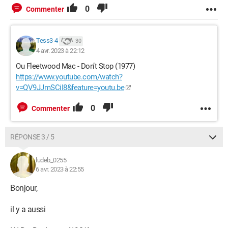
0
Commenter
Tess3-4
30
4 avr. 2023 à 22:12
Ou Fleetwood Mac - Don’t Stop (1977)
https://www.youtube.com/watch?
v=QV9JJmSCiI8&feature=youtu.be
0
Commenter
RÉPONSE 3 / 5
ludeb_0255
6 avr. 2023 à 22:55
Bonjour,
il y a aussi