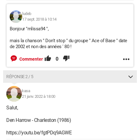
ludeb
17 sept. 2018 à 10:14
Bonjour "mlissa94 ",
mais la chanson " Don't stop " du groupe " Ace of Base " date
de 2002 et non des années ' 80 !
0
Commenter
RÉPONSE 2 / 5
kasa
21 janv. 2022 à 18:00
Salut,
Den Harrow - Charleston (1986)
https://youtu.be/fgtPDq9AGWE