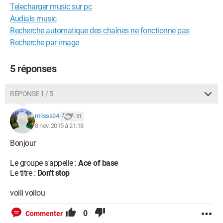
Telecharger music sur pc
Audials music
Recherche automatique des chaînes ne fonctionne pas
Recherche par image
5 réponses
RÉPONSE 1 / 5
mlissa94
81
8 nov. 2015 à 21:18
Bonjour
Le groupe s'appelle :
Ace of base
Le titre :
Don't stop
voili voilou
0
Commenter