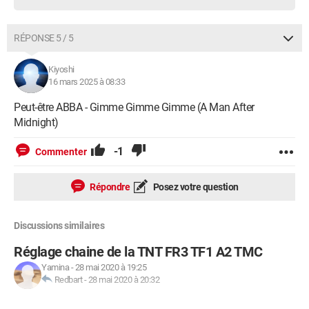
RÉPONSE 5 / 5
Kiyoshi
16 mars 2025 à 08:33
Peut-être ABBA - Gimme Gimme Gimme (A Man After
Midnight)
-1
Commenter
Répondre
Posez votre question
Discussions similaires
Réglage chaine de la TNT FR3 TF1 A2 TMC
Yamina
-
28 mai 2020 à 19:25
Redbart
-
28 mai 2020 à 20:32