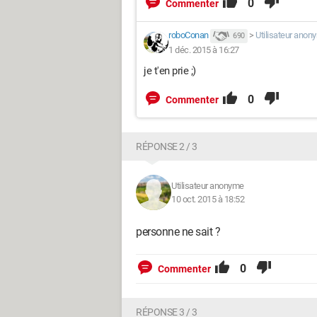
0
Commenter
roboConan
>
Utilisateur anon
690
1 déc. 2015 à 16:27
je t'en prie ;)
0
Commenter
RÉPONSE 2 / 3
Utilisateur anonyme
10 oct. 2015 à 18:52
personne ne sait ?
0
Commenter
RÉPONSE 3 / 3