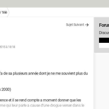
 Télé
Foru
Sujet Suivant
Discus
 2015 à 18:18
t y'a de sa plusieurs année dont je ne me souvient plus du
ès 2000)
érence et il se rend compte a moment donner que les
e qui leur parle a cause d'une drogue verser dans le