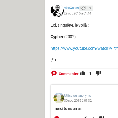
roboConan
690
29 oct. 2015 à 01:44
Lol, t'inquiète, le voilà :
Cypher
(2002)
https://www.youtube.com/watch?v
@+
1
Commenter
Utilisateur anonyme
30 nov. 2015 à 01:32
merci tu es un as !