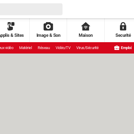
pplis & Sites
Image & Son
Maison
Securité
ux vidéo
Matériel
Réseau
Vidéo/TV
Virus/Sécurité
Emploi