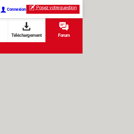
Posez votre
question
Connexion
Téléchargement
Forum