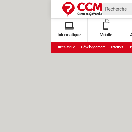
Informatique
Mobile
A
Bureautique
Développement
Internet
Je