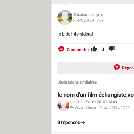
Utilisateur anonyme
18 oct. 2015 à 17:09
le bide intersidéral
0
Commenter
Répon
Discussions similaires
le nom d'un film échangiste,voir
kemdss
-
23 janv. 2010 à 14:49
ArizonaDream
-
9 févr. 2011 à 17:26
8 réponses