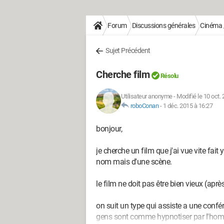
Forum
Discussions générales
Cinéma /
Sujet Précédent
Cherche film
Résolu
Utilisateur anonyme
-
Modifié le 10 oct.
roboConan
-
1 déc. 2015 à 16:27
bonjour,
je cherche un film que j'ai vue vite fai
nom mais d'une scène.
le film ne doit pas être bien vieux (apr
on suit un type qui assiste a une conf
gens sont comme hypnotiser par l'homm