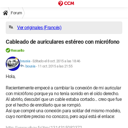
Forum
Ver originales (Francés)
Cableado de auriculares estéreo con micrófono
Resuelto
bousia
-
Editado el 8 oct. 2015 a las 18:46
bousia
-
11 oct. 2015 a las 21:55
Hola,
Recientemente empecé a cambiar la conexión de mi auricular
con micrófono porque ya no tenía sonido en el oído derecho.
Al abrirlo, descubrí que un cable estaba cortado... creo que fue
por el hecho de enrollarlo que se rompió.
Así que compré una conexión para soldar del mismo modelo,
cuyo nombre preciso no conozco, pero aquí está el enlace:
http://www.ebay.fr/itm/131431508237?