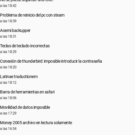
a las 18:42
Problema de reinicio del pc con steam
a las 18:39
Aoemi backupper
a las 18:31
Teclas de teclado incorrectas
a las 18:29
Conexión de thunderbird: imposible introducir la contraseña
a las 18:20
Latinae traductionem
a las 18:12
Barra de herramientas en safari
a las 18:06
Movilidad de datos imposible
a las 17:29
Money 2005 archivo en lectura solamente
a las 16:54