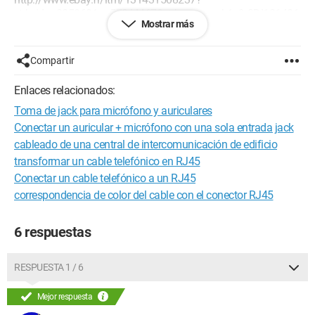
_trksid=p2050601.m570.l4467&_trkparms=gh1g%3DI131431
Mostrar más
508237.N19.S2.M-5541.R2.TR2
He intentado diferentes combinaciones, pero no consigo que
Compartir
el micrófono funcione. Solo el sonido de ambos lados
funciona bien.
Enlaces relacionados:
Si alguien conoce el cableado preciso, creo que podré
Toma de jack para micrófono y auriculares
arreglármelas...
Conectar un auricular + micrófono con una sola entrada jack
Para la referencia de mi auricular con micrófono, se trata de
cableado de una central de intercomunicación de edificio
un Sharkoon X-Tatic SP Plus.
transformar un cable telefónico en RJ45
Conectar un cable telefónico a un RJ45
Gracias de antemano y buena noche.
correspondencia de color del cable con el conector RJ45
6 respuestas
RESPUESTA 1 / 6
Mejor respuesta