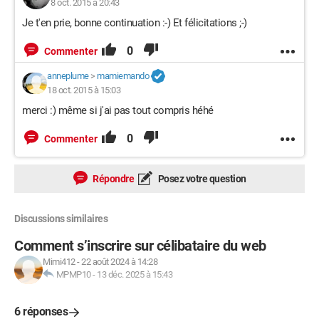
8 oct. 2015 à 20:43
Je t'en prie, bonne continuation :-) Et félicitations ;-)
0
Commenter
anneplume
>
mamiemando
18 oct. 2015 à 15:03
merci :) même si j'ai pas tout compris héhé
0
Commenter
Répondre
Posez votre question
Discussions similaires
Comment s’inscrire sur célibataire du web
Mimi412
-
22 août 2024 à 14:28
MPMP10
-
13 déc. 2025 à 15:43
6 réponses