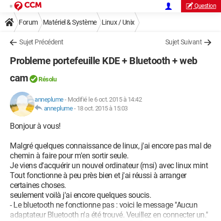
Question
Forum
Matériel & Système
Linux / Unix
Sujet Précédent
Sujet Suivant
Probleme portefeuille KDE + Bluetooth + web
cam
Résolu
anneplume
-
Modifié le 6 oct. 2015 à 14:42
anneplume
-
18 oct. 2015 à 15:03
Bonjour à vous!
Malgré quelques connaissance de linux, j'ai encore pas mal de
chemin à faire pour m'en sortir seule.
Je viens d'acquérir un nouvel ordinateur (msi) avec linux mint
Tout fonctionne à peu près bien et j'ai réussi à arranger
certaines choses.
seulement voilà j'ai encore quelques soucis.
- Le bluetooth ne fonctionne pas : voici le message "Aucun
adaptateur Bluetooth n'a été trouvé. Veuillez en connecter un."