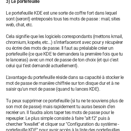
3) Le portefeuille
Le portefeuille KDE est une sorte de coffre fort dans lequel
sont (seront) entreposés tous tes mots de passe : mail, sites
web, chat, etc.
Cela signifie que les logiciels correspondants (mettons kmail,
chromium, kopete, etc...) s'interfaceront avec pour y récupérer
ou écrire des mots de passe. Il faut au préalable créer un
portefeuille (ce que KDE te demandera la première fois que tu
le lanceras) avec un mot de passe de ton choix (et qui c'est
celui qui t'est demandé actuellement).
L'avantage du portefeuille réside dans sa capacité à stocker le
mot de passe de manière chiffrée sur ton disque dur et à ne
saisir qu'un mot de passe (quand tu lances KDE).
Tu peux supprimer ce portefeuille (si tu ne te souviens plus de
son mot de passe) mais rapidement tu auras besoin d'en
recréer un. Il faudra alors taper tes mots de passe pour le
repeupler. Le plus simple consiste à faire "alt f2" puis à
chercher "kwallet" et cliquer sur "Configuration du système -
portefeuille KDE" pour avoir accès à la liste des portefeuilles