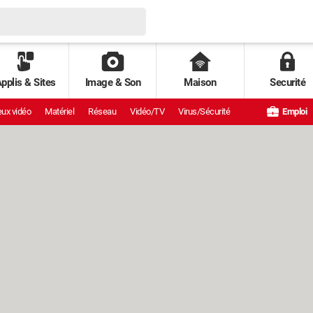
pplis & Sites
Image & Son
Maison
Securité
ux vidéo
Matériel
Réseau
Vidéo/TV
Virus/Sécurité
Emploi