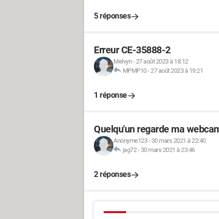
5 réponses
Erreur CE-35888-2
Melvyn
-
27 août 2023 à 18:12
MPMP10
-
27 août 2023 à 19:21
1 réponse
Quelqu'un regarde ma webca
Anonyme123
-
30 mars 2021 à 22:40
jag72
-
30 mars 2021 à 23:46
2 réponses