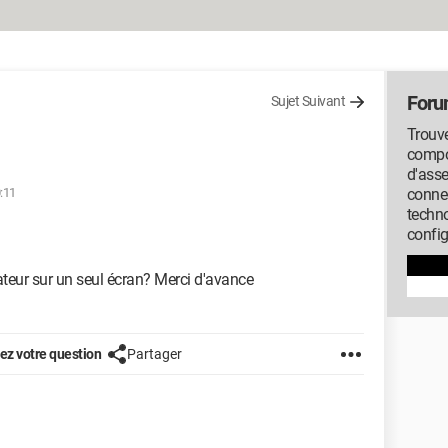
Foru
Sujet Suivant
Trouve
compos
d'ass
0:11
conne
techno
config
eur sur un seul écran? Merci d'avance
z votre question
Partager