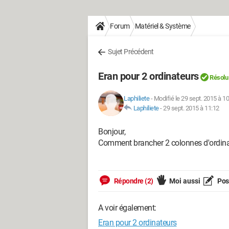
Forum
Matériel & Système
Sujet Précédent
Eran pour 2 ordinateurs
Résolu
Laphiliete
-
Modifié le 29 sept. 2015 à 1
Laphiliete
-
29 sept. 2015 à 11:12
Bonjour,
Comment brancher 2 colonnes d'ordinat
Répondre (2)
Moi aussi
Pose
A voir également:
Eran pour 2 ordinateurs