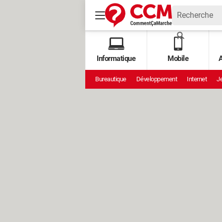
Informatique
Mobile
A
Bureautique
Développement
Internet
Je