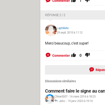
1
Commenter
RÉPONSE 2 / 2
Laphiliete
29 sept. 2015 à 11:12
Merci beaucoup, c'est super!
0
Commenter
Répon
Discussions similaires
Comment faire le signe au carr
Chloe0007
-
16 mars 2016 à 18:25
Jaks-
-
15 janv. 2023 à 19:16