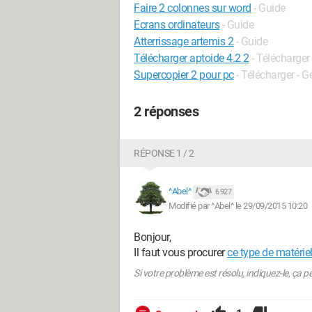
Faire 2 colonnes sur word
- Guide
Ecrans ordinateurs
- Guide
Atterrissage artemis 2
- Guide
Télécharger aptoide 4.2 2
- Télécharger
Supercopier 2 pour pc
- Télécharger - G
2 réponses
RÉPONSE 1 / 2
^Abel^
6 927
Modifié par ^Abel^ le 29/09/2015 10:20
Bonjour,
Il faut vous procurer
ce type de matérie
Si votre problème est résolu, indiquez-le, ça p