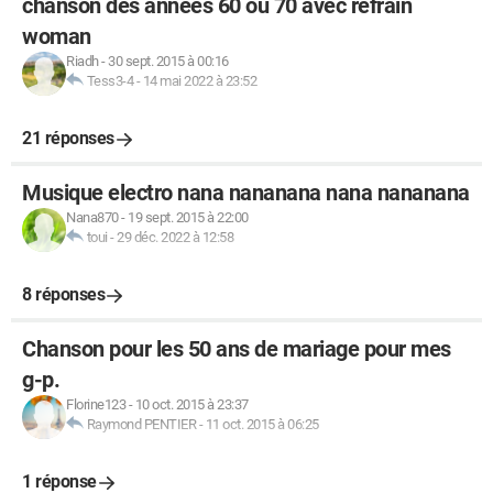
chanson des années 60 ou 70 avec refrain
woman
Riadh
-
30 sept. 2015 à 00:16
Tess3-4
-
14 mai 2022 à 23:52
21 réponses
Musique electro nana nananana nana nananana
Nana870
-
19 sept. 2015 à 22:00
toui
-
29 déc. 2022 à 12:58
8 réponses
Chanson pour les 50 ans de mariage pour mes
g-p.
Florine123
-
10 oct. 2015 à 23:37
Raymond PENTIER
-
11 oct. 2015 à 06:25
1 réponse