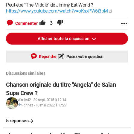
Peut-être "The Middle" de Jimmy Eat World ?
https://www.youtube.com/watch?v=oKsxPW6i3pM
3
Commenter
Afficher toute la discussion
Répondre
Posez votre question
Discussions similaires
Chanson originale du titre "Angela" de Saïan
Supa Crew ?
Aimie42
-
29 sept. 2015 à 12:14
chnez
-
10 mai 2022 à 17:27
5 réponses