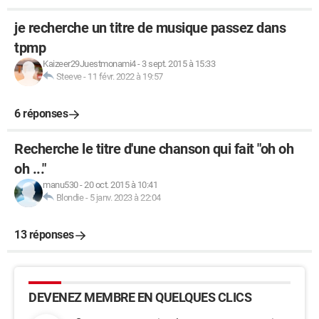
je recherche un titre de musique passez dans
tpmp
Kaizeer29Juestmonami4
-
3 sept. 2015 à 15:33
Steeve
-
11 févr. 2022 à 19:57
6 réponses
Recherche le titre d'une chanson qui fait "oh oh
oh ..."
manu530
-
20 oct. 2015 à 10:41
Blondie
-
5 janv. 2023 à 22:04
13 réponses
DEVENEZ MEMBRE EN QUELQUES CLICS