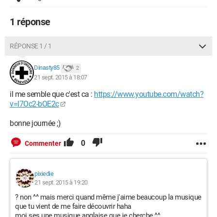
1 réponse
RÉPONSE 1 / 1
Dinasty85
2
21 sept. 2015 à 18:07
il me semble que c'est ca :
https://www.youtube.com/watch?
v=l7Oc2-bOE2c
bonne journée ;)
0
Commenter
pixiedie
21 sept. 2015 à 19:20
? non ^^ mais merci quand même j'aime beaucoup la musique
que tu vient de me faire découvrir haha
moi ses une musique anglaise que je cherche ^^