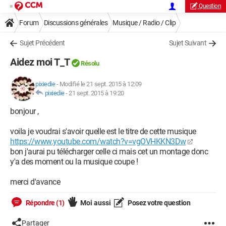
Question
Forum
Discussions générales
Musique / Radio / Clip
Sujet Précédent
Sujet Suivant
Aidez moi T_T
Résolu
pixiedie
-
Modifié le 21 sept. 2015 à 12:09
pixiedie
-
21 sept. 2015 à 19:20
bonjour ,
voila je voudrai s'avoir quelle est le titre de cette musique
https://www.youtube.com/watch?v=vgOVHKKN3Dw
bon j'aurai pu télécharger celle ci mais cet un montage donc
y'a des moment ou la musique coupe !
merci d'avance
Répondre (1)
Moi aussi
Posez votre question
Partager