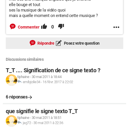
elle bouge et tout
ses la musique de la vidéo quoi
mais a quelle moment on entend cette musique ?
0
Commenter
Répondre
Posez votre question
Discussions similaires
T_T .... Signification de ce signe texto ?
tiphaine
-
30 mai 2011 à 18:44
emilyjolie34
-
16 févr. 2017 à 22:02
6 réponses
que signifie le signe texto T_T
tiphaine
-
30 mai 2011 à 18:51
jag72
-
30 mai 2011 à 22:36