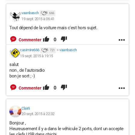
vaanbasch
666
19 sept. 2015 à 06:41
Tout dépend de la voiture mais c'est hors sujet.
0
Commenter
casimire666
>
vaanbasch
721
19 sept. 2015 à 19:15
salut
non , de l'autoradio
bon je sort ; -)
0
Commenter
Clairli
20 sept. 2015 à 22:32
Bonjour ,
Heureusement il y a dans le véhicule 2 ports, dont un accepte
les clefs USB dans chichi.