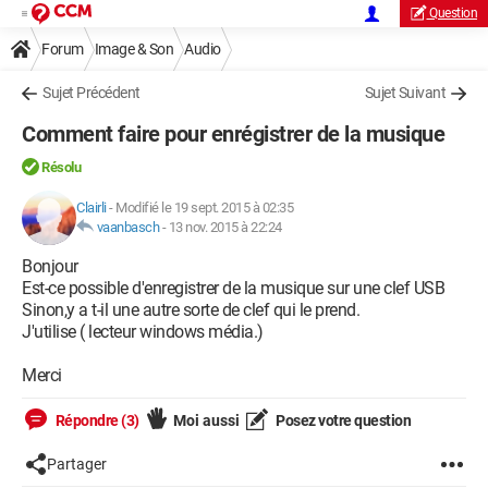
Question
Forum
Image & Son
Audio
Sujet Précédent
Sujet Suivant
Comment faire pour enrégistrer de la musique
Résolu
Clairli
-
Modifié le 19 sept. 2015 à 02:35
vaanbasch
-
13 nov. 2015 à 22:24
Bonjour
Est-ce possible d'enregistrer de la musique sur une clef USB
Sinon,y a t-il une autre sorte de clef qui le prend.
J'utilise ( lecteur windows média.)
Merci
Répondre (3)
Moi aussi
Posez votre question
Partager