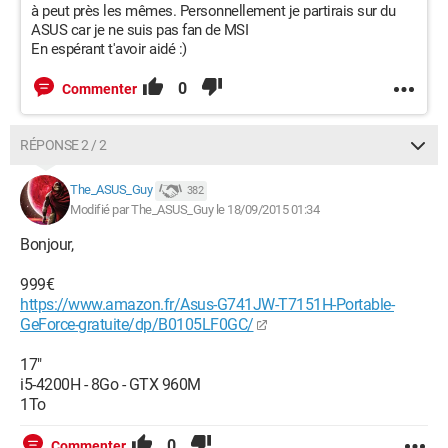
à peut près les mêmes. Personnellement je partirais sur du
ASUS car je ne suis pas fan de MSI
En espérant t'avoir aidé :)
0
Commenter
RÉPONSE 2 / 2
The_ASUS_Guy
382
Modifié par The_ASUS_Guy le 18/09/2015 01:34
Bonjour,
999€
https://www.amazon.fr/Asus-G741JW-T7151H-Portable-
GeForce-gratuite/dp/B0105LF0GC/
17"
i5-4200H - 8Go - GTX 960M
1To
0
Commenter