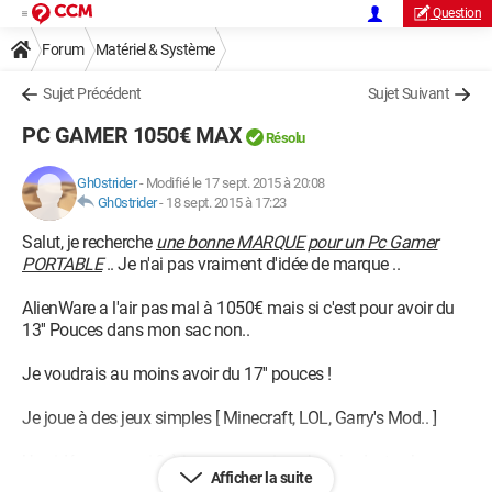
Question
Forum
Matériel & Système
Sujet Précédent
Sujet Suivant
PC GAMER 1050€ MAX
Résolu
Gh0strider
-
Modifié le 17 sept. 2015 à 20:08
Gh0strider
-
18 sept. 2015 à 17:23
Salut, je recherche
une bonne MARQUE pour un Pc Gamer
PORTABLE
.. Je n'ai pas vraiment d'idée de marque ..
AlienWare a l'air pas mal à 1050€ mais si c'est pour avoir du
13'' Pouces dans mon sac non..
Je voudrais au moins avoir du 17'' pouces !
Je joue à des jeux simples [ Minecraft, LOL, Garry's Mod.. ]
Une idée pour moi ? :) je pense avoir un bon budget .. Je peux
Afficher la suite
aller jusqu'a
1050€
Grand MAX !