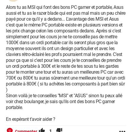
Alors tu as MSI qui font des bons PC gamer et portable, Asus
aussi et tu as le razer blade qui est pas mal mais un peu chère
payé pour ce qu'il y a dedans... L'avantage des MSI et Asus
c'est que le même PC portable existe en plusieurs versions et
les prix change celon les composants dedans. Après si c'est
simplement pour les cours je ne te conseille pas de mettre
1000€ dans un ordi portable car ils seront plus gros que la
moyenne souvent ils ont un design particulier et avec les
claviers rétro-éclairé les profs pourraient mal le prendre. C'est
pour ça que si c'est pour les cours je te conseilles de prendre
un ordi portable à 300€ et le reste de tes sous tu les gardes
pour te monter une tour et tu auras un meilleures PC car avec
700€ ou 800€ tu auras sûrement une meilleure tour qu'un ordi
portable à 800€ ( si tu achètes les composants à part bien sûr
)
Sinon voilà je te conseilles "MSI" et "ASUS" sinon tu peux allé
voir chez boulanger, je sais qu'ils ont des bons PC gamer
portable.
En espérant t'avoir aider ?
1
Commenter