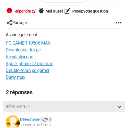
Merci d'avance.
Répondre (2)
Moi aussi
Posez votre question
Partager
A voir également:
PC GAMER 1050€ MAX
Downloader for pc
Reinitialiser pc
Apple iphone 17 pro max
Double écran pc gamer
Darty max
2 réponses
RÉPONSE 1 / 2
Mrdeathzone
1
17 sept. 2015 à 20:17