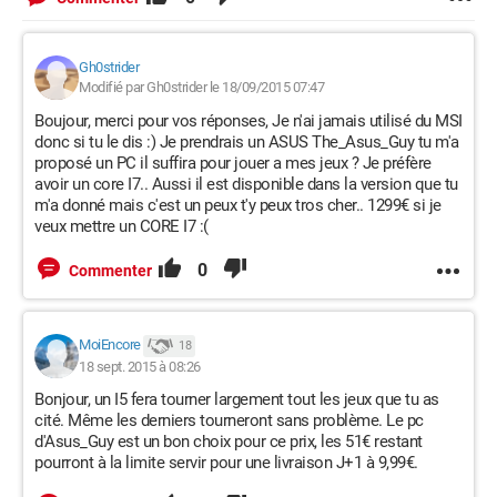
Gh0strider
Modifié par Gh0strider le 18/09/2015 07:47
Boujour, merci pour vos réponses, Je n'ai jamais utilisé du MSI
donc si tu le dis :) Je prendrais un ASUS The_Asus_Guy tu m'a
proposé un PC il suffira pour jouer a mes jeux ? Je préfère
avoir un core I7.. Aussi il est disponible dans la version que tu
m'a donné mais c'est un peux t'y peux tros cher.. 1299€ si je
veux mettre un CORE I7 :(
0
Commenter
MoiEncore
18
18 sept. 2015 à 08:26
Bonjour, un I5 fera tourner largement tout les jeux que tu as
cité. Même les derniers tourneront sans problème. Le pc
d'Asus_Guy est un bon choix pour ce prix, les 51€ restant
pourront à la limite servir pour une livraison J+1 à 9,99€.