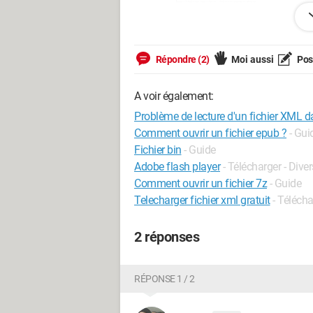
Répondre (2)
Moi aussi
Pose
A voir également:
Problème de lecture d'un fichier XML 
Comment ouvrir un fichier epub ?
- Gui
Fichier bin
- Guide
Adobe flash player
- Télécharger - Dive
Si je recompile mon projet en Action S
Comment ouvrir un fichier 7z
- Guide
fonctionne pas. Je doit donc rester en 
Telecharger fichier xml gratuit
- Téléch
Merci à l'avance.
2 réponses
RÉPONSE 1 / 2