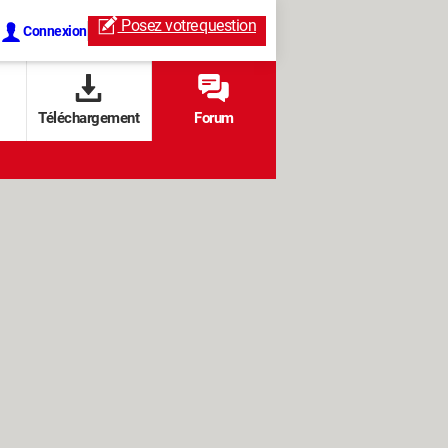
Posez votre
question
Connexion
Téléchargement
Forum