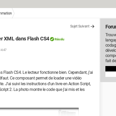
mmation
Foru
Sujet Suivant
Trouve
ier XML dans Flash CS4
Résolu
langag
codag
14:47
dével
compé
fait d
ns Flash CS4. Le lecteur fonctionne bien. Cependant, j'ai
 défaut. Ce composant permet de loader une vidéo
e. J'ai suivi les instructions d'un livre en Action Script,
 Script 2. La photo montre le code que j'ai mis et les