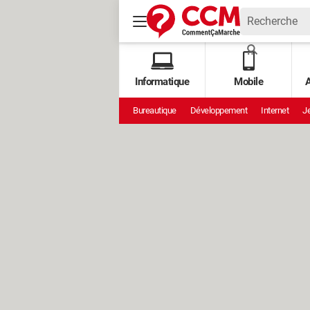
Informatique
Mobile
A
Bureautique
Développement
Internet
Je