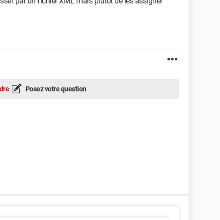
asser par un fichier XML mais plutôt de les assigner
dre
Posez votre question