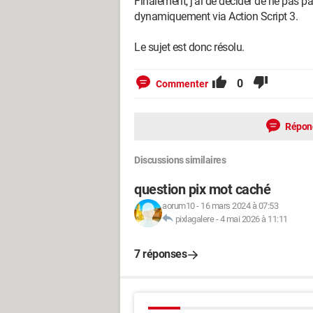
Finalement, j'ai de décider de ne pas p
dynamiquement via Action Script 3.
Le sujet est donc résolu.
0
Commenter
Répon
Discussions similaires
question pix mot caché
aorum10
-
16 mars 2024 à 07:53
pixlagalere
-
4 mai 2026 à 11:11
7 réponses