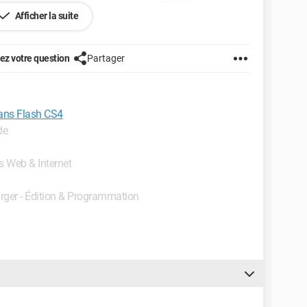
Afficher la suite
z votre question
Partager
dans Flash CS4
de
rs Web & Internet
cript 2.0 alors c'est mon composant FLVPlayback qui ne
Action Script 3.0. Pouvez vous m'aider?
arger - Édition & Programmation