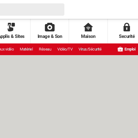
pplis & Sites
Image & Son
Maison
Securité
ux vidéo
Matériel
Réseau
Vidéo/TV
Virus/Sécurité
Emploi