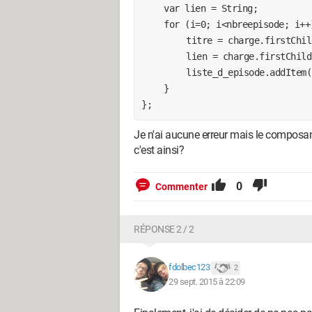
	var lien = String;

	for (i=0; i<nbreepisode; i++){

		titre = charge.firstChild.childNodes[i].attributes.nom;

		lien = charge.firstChild.childNodes[i].attributes.urlm;

		liste_d_episode.addItem({data:lien, label:titre});

	}

Je n'ai aucune erreur mais le composant
c'est ainsi?
0
Commenter
RÉPONSE 2 / 2
fdolbec123
2
29 sept. 2015 à 22:09