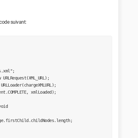
 code suivant:
.xml"; 

 URLRequest(XML_URL); 

URLLoader(chargeXMLURL); 

nt.COMPLETE, xmlLoaded); 

oid 
