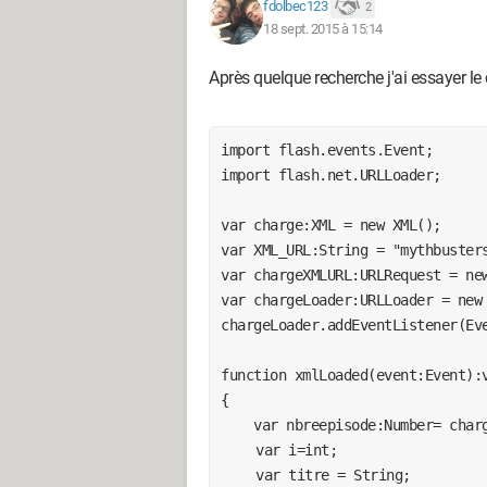
fdolbec123
2
18 sept. 2015 à 15:14
Après quelque recherche j'ai essayer le
import flash.events.Event; 

import flash.net.URLLoader; 

var charge:XML = new XML(); 

var XML_URL:String = "mythbusters
var chargeXMLURL:URLRequest = new
var chargeLoader:URLLoader = new 
chargeLoader.addEventListener(Eve
function xmlLoaded(event:Event):v
{ 

    var nbreepisode:Number= charge.firstChild.childNodes.length;

	var i=int;

	var titre = String;
