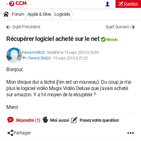
Question
Forum
Applis & Sites
Logiciels
Sujet Précédent
Sujet Suivant
Récupérer logiciel acheté sur le net
Résolu
Pierrick59820
-
Modifié le 15 sept. 2015 à 10:59
Pierrick59820
-
15 sept. 2015 à 21:22
Bonjour,
Mon disque dur a lâché (j'en est un nouveau). Du coup je n'ai
plus le logiciel vidéo Magix Vidéo Deluxe que j'avais acheté
sur amazon. Y a t-il moyen de le récupérer ?
Merci.
Répondre (1)
Moi aussi
Posez votre question
Partager