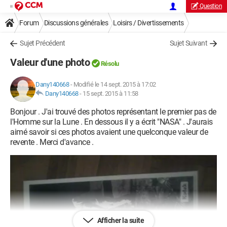
Question
Forum
Discussions générales
Loisirs / Divertissements
Sujet Précédent
Sujet Suivant
Valeur d'une photo
Résolu
Dany140668
-
Modifié le 14 sept. 2015 à 17:02
Dany140668
-
15 sept. 2015 à 11:58
Bonjour . J'ai trouvé des photos représentant le premier pas de
l'Homme sur la Lune . En dessous il y a écrit "NASA" . J'aurais
aimé savoir si ces photos avaient une quelconque valeur de
revente . Merci d'avance .
Afficher la suite