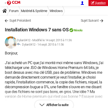
Question
Forum
Matériel & Système
Windows
Sujet Précédent
Sujet Suivant
Installation Windows 7 sans OS
Résolu
Dylan0412
-
Modifié le 14 sept. 2015 à 11:36
Dylan0412 -
14 sept. 2015 à 11:56
Bonjour,
J'ai acheté un PC que j'ai monté moi même sans Windows, j'ai
télécharger une .ISO de Windows Home Premium 64 bits, je
boot dessus avec ma clé USB, pas de problème. Windows me
demande directement comment je veut l'installer, je choisi
rapide, l'installation commence, la copie des fichiers, niquel, la
décompression bugue a 0%, une fenêtre s'ouvre en me disant
que des fichiers ne sont pas bons, en gros. Une idée ? Ma
version de Home premium qui n'est pas bonne ? Essayer avec
Pro ou autre ?
Afficher la suite