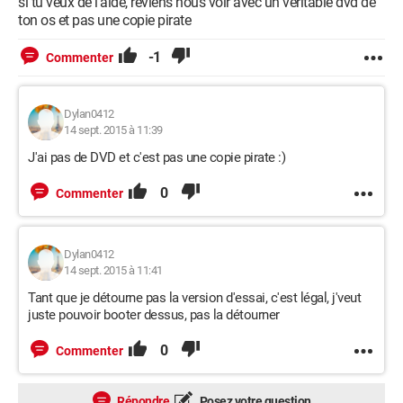
si tu veux de l'aide, reviens nous voir avec un véritable dvd de
ton os et pas une copie pirate
-1
Commenter
Dylan0412
14 sept. 2015 à 11:39
J'ai pas de DVD et c'est pas une copie pirate :)
0
Commenter
Dylan0412
14 sept. 2015 à 11:41
Tant que je détourne pas la version d'essai, c'est légal, j'veut
juste pouvoir booter dessus, pas la détourner
0
Commenter
Répondre
Posez votre question