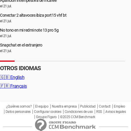
Aparición intempestiva de mcafee
el 21 jul.
Conectar 2 altavoces ibiza port15 vhf bt
el 21 jul.
No tono en mi redmi note 13 pro 5g
el 21 jul.
Snapchat en el extranjero
el 21 jul.
OTROS IDIOMAS
🇬🇧
English
🇫🇷
Français
¿Quiénes somos?
El equipo
Nuestra empresa
Publicidad
Contact
Empleo
Datos personales
Configurar cookies
Condiciones de uso
RSS
Avisos legales
Groupe Figaro
©2025 CCM Benchmark