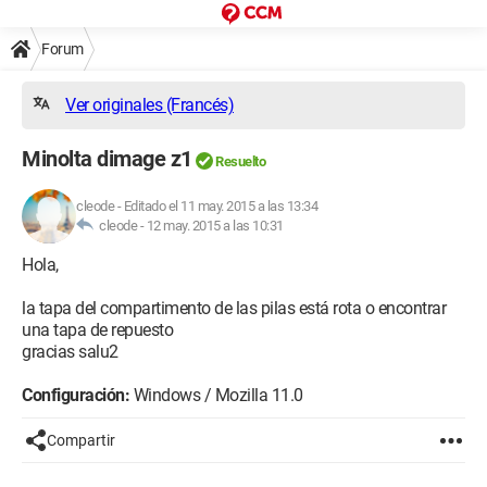
Forum
Ver originales (Francés)
Minolta dimage z1
Resuelto
cleode
-
Editado el 11 may. 2015 a las 13:34
cleode -
12 may. 2015 a las 10:31
Hola,
la tapa del compartimento de las pilas está rota o encontrar
una tapa de repuesto
gracias salu2
Configuración:
Windows / Mozilla 11.0
Compartir