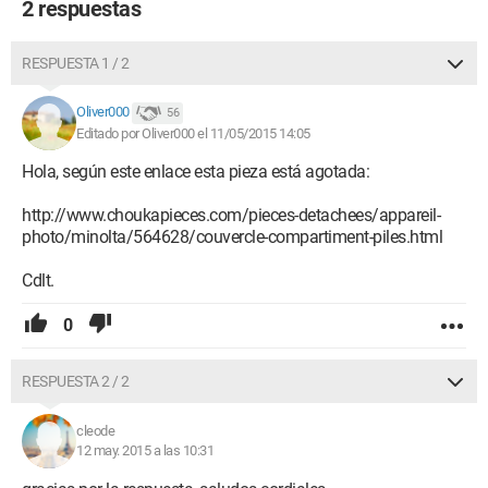
2 respuestas
RESPUESTA 1 / 2
Oliver000
56
Editado por Oliver000 el 11/05/2015 14:05
Hola, según este enlace esta pieza está agotada:
http://www.choukapieces.com/pieces-detachees/appareil-
photo/minolta/564628/couvercle-compartiment-piles.html
Cdlt.
0
RESPUESTA 2 / 2
cleode
12 may. 2015 a las 10:31