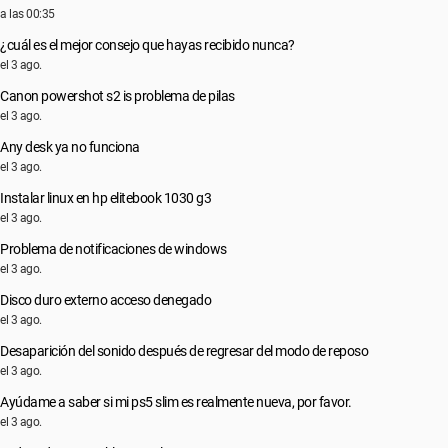
a las 00:35
¿cuál es el mejor consejo que hayas recibido nunca?
el 3 ago.
Canon powershot s2 is problema de pilas
el 3 ago.
Any desk ya no funciona
el 3 ago.
Instalar linux en hp elitebook 1030 g3
el 3 ago.
Problema de notificaciones de windows
el 3 ago.
Disco duro externo acceso denegado
el 3 ago.
Desaparición del sonido después de regresar del modo de reposo
el 3 ago.
Ayúdame a saber si mi ps5 slim es realmente nueva, por favor.
el 3 ago.