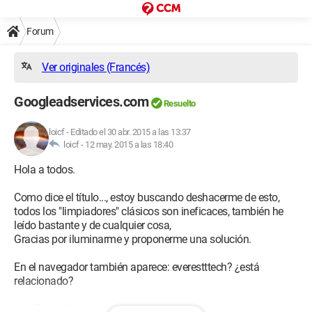
Forum
Ver originales (Francés)
Googleadservices.com
Resuelto
loicf
-
Editado el 30 abr. 2015 a las 13:37
loicf -
12 may. 2015 a las 18:40
Hola a todos.
Como dice el título..., estoy buscando deshacerme de esto,
todos los "limpiadores" clásicos son ineficaces, también he
leído bastante y de cualquier cosa,
Gracias por iluminarme y proponerme una solución.
En el navegador también aparece: everestttech? ¿está
relacionado?
Uso Free y Vista.