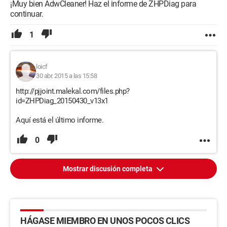
¡Muy bien AdwCleaner! Haz el informe de ZHPDiag para
continuar.
1
loicf
30 abr. 2015 a las 15:58
http://pjjoint.malekal.com/files.php?
id=ZHPDiag_20150430_v13x1
Aquí está el último informe.
0
Mostrar discusión completa
HÁGASE MIEMBRO EN UNOS POCOS CLICS