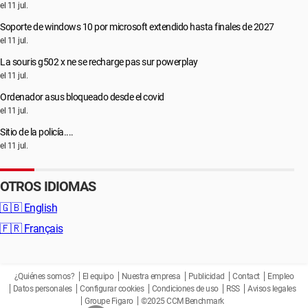
el 11 jul.
Soporte de windows 10 por microsoft extendido hasta finales de 2027
el 11 jul.
La souris g502 x ne se recharge pas sur powerplay
el 11 jul.
Ordenador asus bloqueado desde el covid
el 11 jul.
Sitio de la policía....
el 11 jul.
OTROS IDIOMAS
🇬🇧
English
🇫🇷
Français
¿Quiénes somos?
El equipo
Nuestra empresa
Publicidad
Contact
Empleo
Datos personales
Configurar cookies
Condiciones de uso
RSS
Avisos legales
Groupe Figaro
©2025 CCM Benchmark