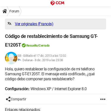
Forum
Ver originales (Francés)
Código de restablecimiento de Samsung GT-
E1205T
Resuelto/Cerrado
SB
-
Editado el 17 dic. 2013 a las 12:02
Delarue -
8 dic. 2019 a las 23:38
Hola, quiero restablecer la configuración de mi teléfono
Samsung GT-E1205T. El mensaje está codificado, ¿qué
código debo componer para restablecerlo?
Configuración:
Windows XP / Internet Explorer 8.0
Compartir
Enlaces relacionados: