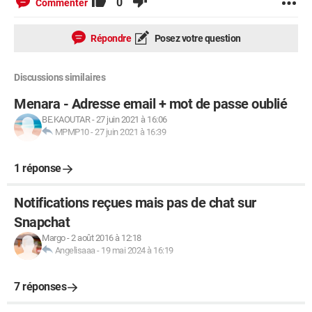
0
Commenter
Répondre
Posez votre question
Discussions similaires
Menara - Adresse email + mot de passe oublié
BE.KAOUTAR
-
27 juin 2021 à 16:06
MPMP10
-
27 juin 2021 à 16:39
1 réponse
Notifications reçues mais pas de chat sur
Snapchat
Margo
-
2 août 2016 à 12:18
Angelisaaa
-
19 mai 2024 à 16:19
7 réponses