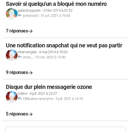
Savoir si quelqu'un a bloqué mon numéro
galacticspastic
-
5 févr. 2015 à 01:52
jordane45
-
31 juil. 2021 à 19:44
7 réponses
Une notification snapchat qui ne veut pas partir
stramangely
-
4 mai 2014 à 18:26
Imss_
-
13 nov. 2022 à 13:49
9 réponses
Disque dur plein messagerie ozone
Celine
-
4 juil. 2021 à 22:27
Utilisateur anonyme
-
5 juil. 2021 à 14:14
5 réponses