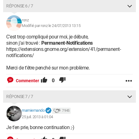
RÉPONSE 6 / 7
ronz
Modifié par ronz le 24/07/2013 13:15
C'est trop compliqué pour moi, je débute,
sinon j'ai trouvé :
Permanent-Notifications
https://extensions.gnome.org/extension/41/permanent-
notifications/
Merci de t'être penché sur mon problème.
0
Commenter
RÉPONSE 7 / 7
mamiemando
7 945
25 juil. 2013 à 01:04
Je t'en prie, bonne continuation ;-)