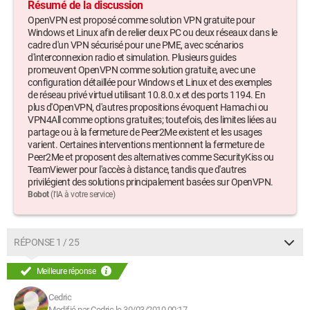
Résumé de la discussion
OpenVPN est proposé comme solution VPN gratuite pour
Windows et Linux afin de relier deux PC ou deux réseaux dans le
cadre d'un VPN sécurisé pour une PME, avec scénarios
d'interconnexion radio et simulation. Plusieurs guides
promeuvent OpenVPN comme solution gratuite, avec une
configuration détaillée pour Windows et Linux et des exemples
de réseau privé virtuel utilisant 10.8.0.x et des ports 1194. En
plus d'OpenVPN, d'autres propositions évoquent Hamachi ou
VPN4All comme options gratuites; toutefois, des limites liées au
partage ou à la fermeture de Peer2Me existent et les usages
varient. Certaines interventions mentionnent la fermeture de
Peer2Me et proposent des alternatives comme SecurityKiss ou
TeamViewer pour l'accès à distance, tandis que d'autres
privilégient des solutions principalement basées sur OpenVPN.
Bobot
(l'IA à votre service)
RÉPONSE 1 / 25
Meilleure réponse
Cedric
Modifié par Cedric le 30/03/2010 00:17