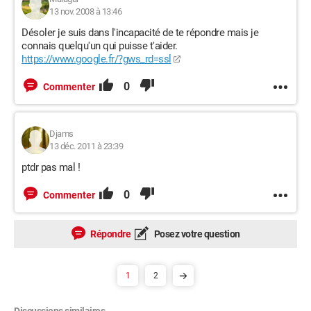
13 nov. 2008 à 13:46
Désoler je suis dans l'incapacité de te répondre mais je
connais quelqu'un qui puisse t'aider.
https://www.google.fr/?gws_rd=ssl
0
Commenter
Djams
13 déc. 2011 à 23:39
ptdr pas mal !
0
Commenter
Répondre
Posez votre question
1
2