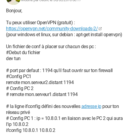
Bonjour,
Tu peux utiliser OpenVPN (gratuit) :
https://openvpn.net/community-downloads-2/
(pour windows et linux, sur debian : apt-get install openvpn)
Un fichier de conf à placer sur chacun des pc :
#Debut du fichier
dev tun
# port par defaut : 1194 qu'il faut ouvrir sur ton firewall
#Config PC1
remote mon.serveur2.distant 1194
# Config PC 2
# remote mon.serveur1.distant 1194
# la ligne ifconfig défini des nouvelles
adresse ip
pour ton
réseau privé
# Config PC 1 : ip = 10.8.0.1 en liaison avec le PC 2 qui aura
l'ip 10.8.0.2
ifconfig 10.8.0.1 10.8.0.2