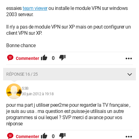
essaies
team viewer
ou installe le module VPN sur windows
2003 serveur.
Il n'y a pas de module VPN sur XP mais on peut configurer un
client VPN sur XP.
Bonne chance
0
Commenter
RÉPONSE 16 / 25
S3B
30 juin 2012 à 19:18
pour ma part j utiliser peer2me pour regarder la TV française ,
je suis au usa . ma question est puisse-je utilisais un autre
programmes si oui lequel ? SVP merci d avance pour vos
réponse
0
Commenter