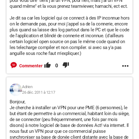
pour vous dire "tient j'ai un VPN, pour rien, mais j'ai un VPN
quand même" et la vous prenez teamviewer, hamachi, ect ect.
Je dit sa car les logiciel qui ce connect à des IP inconnue hors
on le demande pas, pour moi j'appel sa de la connerie, encore
plus quand sa laisse des log partout dans le PC et que le code
de l'application et blindé de connerie et inconnue. (d'ailleurs
certain logiciel open source on pas le même code quand on
les telecharge compiler et non compiler. si avec sa y'a pas
anguille sous roche faut m'expliquer.)
0
Commenter
Adrien
26 déc. 2011 à 12:17
Bonjour,
Je cherche à installer un VPN pour une PME (6 personnes), le
but étant de permettre à un commercial, habitant loin du siège,
de se connecter (peu fréquemmenent, une fois par mois
disons) à notre logiciel de base de données Act! via internet. Il
nous faut un VPN pour que ce commercial puisse
synchroniser sa base de donée client distante avec la base de