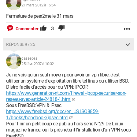
21 mars 2012 à 16:54
Fermeture de peer2me le 31 mars
3
Commenter
RÉPONSE 9 / 25
cassepas
25 févr. 2007 à 10:32
Je ne vois qu'un seul moyen pour avoir un vpn libre, c'est
utiliser un système d'exploitation libre tel linus ou utiliser BSD.
Distro facile d'accès pour du VPN: IPCOP.
https://www.generation-nt.com/firewall-ipcop-securiser-son-
reseau-avec-article-24818-1.html
Sous FreeBSD:VPN & IPsec
https://www.freebsd.org/doc/en_US.ISO8859-
1/books/handbook/ipsec.html
Pour finir un petit coup de pub au hors série N°29 De Linux
magazine france, où ils présnetent l'installation d'un VPN sous
FreeBSD.