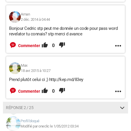
Aman
2 déc. 2014 à 04:44
Bonjour Cedric stp peut me donnée un code pour pass word
revelator tu connais? stp merci d avance
0
Commenter
Max
18 avr. 2015 à 10:27
Prend plutôt celui ci ;) http://kep.md/83ey
0
Commenter
RÉPONSE 2 / 25
Profil bloqué
Modifié par oneclic le 1/05/2012 03:34