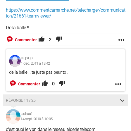
https://www.commentcamarche.net/telecharger/communicat
ion/21661-teamviewer/
De la balle !!
2
Commenter
DQSQS
1 déc. 2011 à 13:42
de la balle... ta juste pas peur toi.
0
Commenter
RÉPONSE 11 / 25
lachou1
14 sept. 2010 à 10:05
c'est quoi le vpn dans le reseau algerie telecom