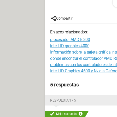
Public/LENOVO/4879799-IdeaCentre-C
500-Go-RAM-4096-Mo-AMD-Radeon-HD
Compartir
Configuración:
Windows Vista / Chrom
Enlaces relacionados:
procesador AMD E-300
intel HD graphics 4000
Información sobre la tarjeta gráfica I
dónde encontrar el controlador AMD 
problemas con los controladores de In
Intel HD Graphics 4600 y Nvidia Gefor
5 respuestas
RESPUESTA 1 / 5
Mejor respuesta