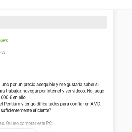
uelto
6:58
uno por un precio asequible y me gustaría saber si
ra trabajar, navegar por internet y ver videos. No juego
600 € en ello.
l Pentium y tengo dificultades para confiar en AMD.
 suficientemente eficiente?
s. Quiero comprar este PC:
eurs/PC/PC-de-bureau-Grand-