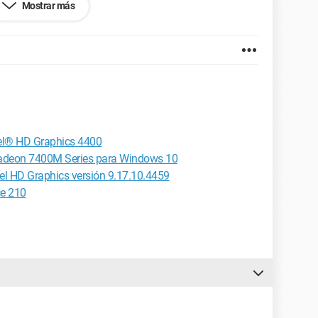
Mostrar más
345-Tout-en-Un-20-HD-LED-Amd-E1-1200-1-40-Ghz-
-7310-Windows-8.htm
e 24.0.1312.52
ntel® HD Graphics 4400
Radeon 7400M Series para Windows 10
tel HD Graphics versión 9.17.10.4459
ce 210