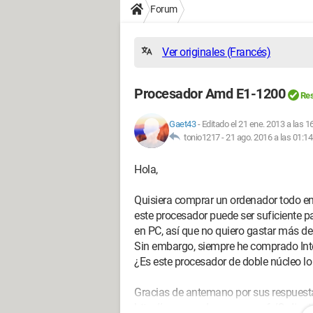
Forum
Ver originales (Francés)
Procesador Amd E1-1200
Res
Gaet43
-
Editado el 21 ene. 2013 a las 1
tonio1217 -
21 ago. 2016 a las 01:14
Hola,
Quisiera comprar un ordenador todo en 
este procesador puede ser suficiente pa
en PC, así que no quiero gastar más de 
Sin embargo, siempre he comprado Inte
¿Es este procesador de doble núcleo lo
Gracias de antemano por sus respuesta
http://www.rueducommerce.fr/Ordinat