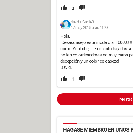
0
david
>
Gaet43
17 may. 2015 a las 11:28
Hola,
¡Desaconsejo este modelo al 1000%!!!! 
como YouTube,... en cuanto hay dos ve
he tenido ordenadores no muy caros pe
decepción y un dolor de cabeza!!
David.
1
Mostra
HÁGASE MIEMBRO EN UNOS P