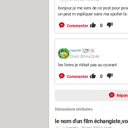
bonjour je me sers de ce post pour pose
un peut m expliquer sans ma spolier la su
0
Commenter
mew69
56
23 oct. 2014 à 22:44
les livres je n'était pas au courant
0
Commenter
Répon
Discussions similaires
le nom d'un film échangiste,voir
kemdss
-
23 janv. 2010 à 14:49