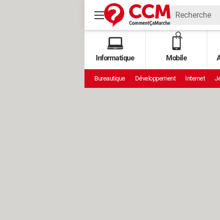
Informatique
Mobile
A
Bureautique
Développement
Internet
Je