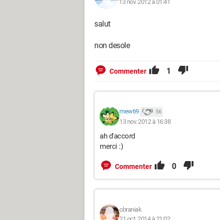
13 nov. 2012 à 01:41
salut
non desole
1
Commenter
mew69
56
13 nov. 2012 à 16:38
ah d'accord
merci :)
0
Commenter
obraniak
21 oct. 2014 à 21:02