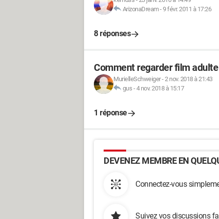
ArizonaDream
-
9 févr. 2011 à 17:26
8 réponses
Comment regarder film adulte 
MurielleSchweiger
-
2 nov. 2018 à 21:43
gus
-
4 nov. 2018 à 15:17
1 réponse
DEVENEZ MEMBRE EN QUELQU
Connectez-vous simplemen
Suivez vos discussions fa