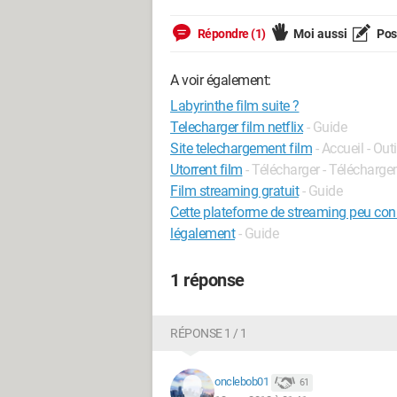
Répondre (1)
Moi aussi
Pose
A voir également:
Labyrinthe film suite ?
Telecharger film netflix
- Guide
Site telechargement film
- Accueil - Outi
Utorrent film
- Télécharger - Télécharge
Film streaming gratuit
- Guide
Cette plateforme de streaming peu conn
légalement
- Guide
1 réponse
RÉPONSE 1 / 1
onclebob01
61