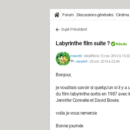
Forum
Discussions générales
Cinéma /
Sujet Précédent
Labyrinthe film suite ?
Résolu
mew69
-
Modifié le 12 nov. 2012 à 15:22
mew69
-
23 oct. 2014 à 22:44
Bonjour,
je voudrais savoir si quelqu'un si il y a 
du film labyrinthe sortis en 1987 avec l
Jennifer Connelie et David Bowie.
voila je vous remercie
Bonne journée