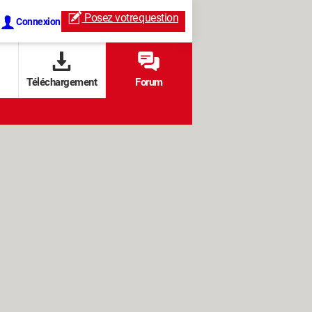
Posez votre
question
Connexion
Téléchargement
Forum