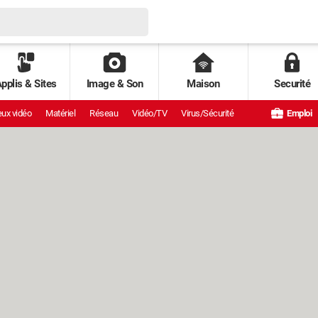
pplis & Sites
Image & Son
Maison
Securité
ux vidéo
Matériel
Réseau
Vidéo/TV
Virus/Sécurité
Emploi