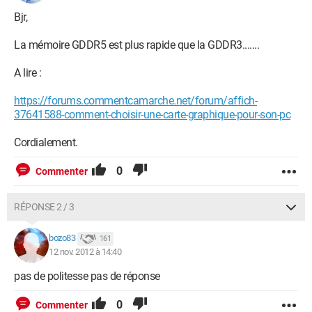
Bjr,
La mémoire GDDR5 est plus rapide que la GDDR3.......
A lire :
https://forums.commentcamarche.net/forum/affich-
37641588-comment-choisir-une-carte-graphique-pour-son-pc
Cordialement.
0
Commenter
RÉPONSE 2 / 3
bozo83
161
12 nov. 2012 à 14:40
pas de politesse pas de réponse
0
Commenter