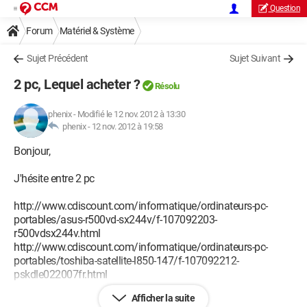
Question
Forum
Matériel & Système
Sujet Précédent
Sujet Suivant
2 pc, Lequel acheter ?
Résolu
phenix
-
Modifié le 12 nov. 2012 à 13:30
phenix -
12 nov. 2012 à 19:58
Bonjour,
J'hésite entre 2 pc
http://www.cdiscount.com/informatique/ordinateurs-pc-
portables/asus-r500vd-sx244v/f-107092203-
r500vdsx244v.html
http://www.cdiscount.com/informatique/ordinateurs-pc-
portables/toshiba-satellite-l850-147/f-107092212-
pskdle022007fr.html
Afficher la suite
Les 2 possèdes un 77 de 3 ème génération, la différence vient