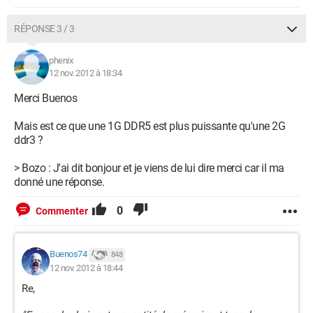
RÉPONSE 3 / 3
phenix
12 nov. 2012 à 18:34
Merci Buenos
Mais est ce que une 1G DDR5 est plus puissante qu'une 2G
ddr3 ?
> Bozo : J'ai dit bonjour et je viens de lui dire merci car il ma
donné une réponse.
0
Commenter
Buenos74
848
12 nov. 2012 à 18:44
Re,