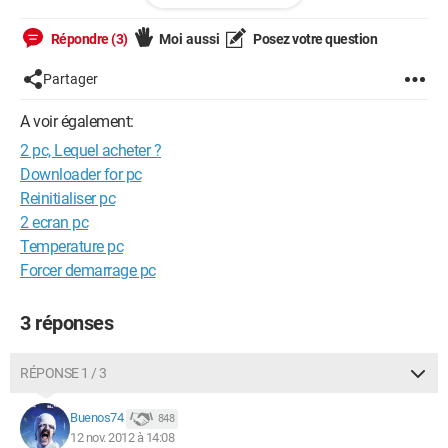
surtout de la CM
Répondre (3)
Moi aussi
Posez votre question
Le asus possède une nvidia 2g en ddr3
Le toshiba une amd 1g ddr5 il me semble...
Partager
Lequel est meilleur ? (j'ai une utilisation multiple : jeux,
A voir également:
multimédia...)
2 pc, Lequel acheter ?
Downloader for pc
Reinitialiser pc
2 ecran pc
Temperature pc
Forcer demarrage pc
3 réponses
RÉPONSE 1 / 3
Buenos74
848
12 nov. 2012 à 14:08