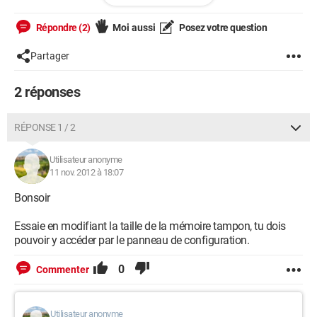
à sortir.
Répondre (2)
Moi aussi
Posez votre question
J'ai essayé de brancher ma carte son sur un autre ordinateur,
et je n'ai aucune latence.
Partager
J'ai mis à jour tous mes périphérique, mais rien y fait, j'ai
toujours une grosse latence, et par conséquent, il est très
2 réponses
difficile de jouer de la musique.
Pouvez vous m'aider à trouver d'où vient le problème ?
RÉPONSE 1 / 2
Cordialement.
Utilisateur anonyme
11 nov. 2012 à 18:07
Bonsoir
Essaie en modifiant la taille de la mémoire tampon, tu dois
pouvoir y accéder par le panneau de configuration.
0
Commenter
Utilisateur anonyme