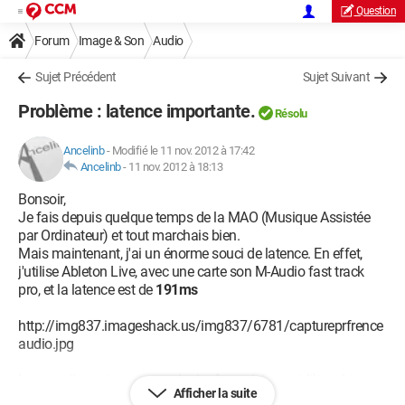
Question
Forum
Image & Son
Audio
Sujet Précédent
Sujet Suivant
Problème : latence importante.
Résolu
Ancelinb
-
Modifié le 11 nov. 2012 à 17:42
Ancelinb
-
11 nov. 2012 à 18:13
Bonsoir,
Je fais depuis quelque temps de la MAO (Musique Assistée
par Ordinateur) et tout marchais bien.
Mais maintenant, j'ai un énorme souci de latence. En effet,
j'utilise Ableton Live, avec une carte son M-Audio fast track
pro, et la latence est de
191ms
http://img837.imageshack.us/img837/6781/captureprfrence
audio.jpg
Lorsque j'appuie sur mon clavier (branché en midi), ou bien
Afficher la suite
sur mon pad (branché en USB) le son met beaucoup de temps