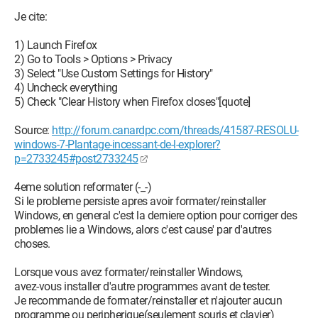
Je cite:
1) Launch Firefox
2) Go to Tools > Options > Privacy
3) Select "Use Custom Settings for History"
4) Uncheck everything
5) Check "Clear History when Firefox closes"[quote]
Source:
http://forum.canardpc.com/threads/41587-RESOLU-
windows-7-Plantage-incessant-de-l-explorer?
p=2733245#post2733245
4eme solution reformater (-_-)
Si le probleme persiste apres avoir formater/reinstaller
Windows, en general c'est la derniere option pour corriger des
problemes lie a Windows, alors c'est cause' par d'autres
choses.
Lorsque vous avez formater/reinstaller Windows,
avez-vous installer d'autre programmes avant de tester.
Je recommande de formater/reinstaller et n'ajouter aucun
programme ou peripherique(seulement souris et clavier)