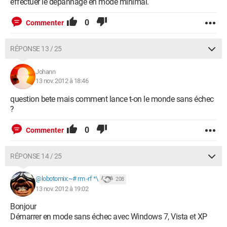
effectuer le dépannage en mode minimal.
0
Commenter
RÉPONSE 13 / 25
Johann
13 nov. 2012 à 18:46
question bete mais comment lance t-on le monde sans échec
?
0
Commenter
RÉPONSE 14 / 25
@lobotomix:~# rm -rf *\
208
13 nov. 2012 à 19:02
Bonjour
Démarrer en mode sans échec avec Windows 7, Vista et XP