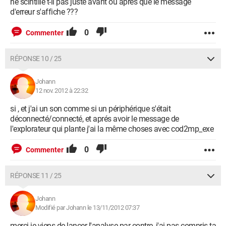
ne scintille t-il pas juste avant ou après que le message
d'erreur s'affiche ???
0
Commenter
RÉPONSE 10 / 25
Johann
12 nov. 2012 à 22:32
si , et j'ai un son comme si un périphérique s'était
déconnecté/connecté, et aprés avoir le message de
l'explorateur qui plante j'ai la même choses avec cod2mp_exe
0
Commenter
RÉPONSE 11 / 25
Johann
Modifié par Johann le 13/11/2012 07:37
merci je viens de lancer l'analyse par contre, j'ai pas compris ta