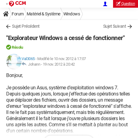
Question
Forum
Matériel & Système
Windows
Sujet Précédent
Sujet Suivant
"Explorateur Windows a cessé de fonctionner"
Résolu
Val3065
-
Modifié le 10 nov. 2012 à 17:07
Johann -
19 nov. 2012 à 20:42
Bonjour,
Je possède un Asus, système d'exploitation windows 7.
Depuis quelques jours, lorsque j'effectue des opérations telles
que déplacer des fichiers, ouvrir des dossiers, un message
d'erreur "explorateur windows à cessé de fonctionné" s'affiche.
Il ne le fait pas systématiquement, mais très régulièrement.
Généralement il le fait lorsque j'ouvre plusieurs dossiers les
uns après les autres. Comme s'il se mettait à planter au bout
d'un certain nombre d'opérations.
Il me dit ensuite que l'explorateur windows redémarre. Il ferme