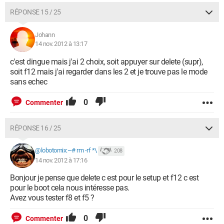
RÉPONSE 15 / 25
Johann
14 nov. 2012 à 13:17
c'est dingue mais j'ai 2 choix, soit appuyer sur delete (supr),
soit f12 mais j'ai regarder dans les 2 et je trouve pas le mode
sans echec
0
Commenter
RÉPONSE 16 / 25
@lobotomix:~# rm -rf *\
208
14 nov. 2012 à 17:16
Bonjour je pense que delete c est pour le setup et f12 c est
pour le boot cela nous intéresse pas.
Avez vous tester f8 et f5 ?
0
Commenter