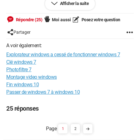
Afficher la suite
alors tous les fichiers ou dossiers ouverts, supprime tout ce
que j'ai pu copier et qui se trouve dans mon presse-papier.
Répondre (25)
Moi aussi
Posez votre question
Merci d'avance de vos réponses.
Partager
A voir également:
Explorateur windows a cessé de fonctionner windows 7
Clé windows 7
Photofiltre 7
Montage video windows
Fin windows 10
Passer de windows 7 à windows 10
25 réponses
1
2