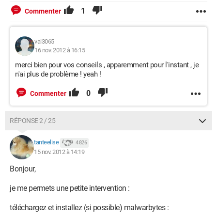
1
Commenter
val3065
16 nov. 2012 à 16:15
merci bien pour vos conseils , apparemment pour l'instant , je
n'ai plus de problème ! yeah !
0
Commenter
RÉPONSE 2 / 25
tanteelise
4 826
15 nov. 2012 à 14:19
Bonjour,
je me permets une petite intervention :
téléchargez et installez (si possible) malwarbytes :