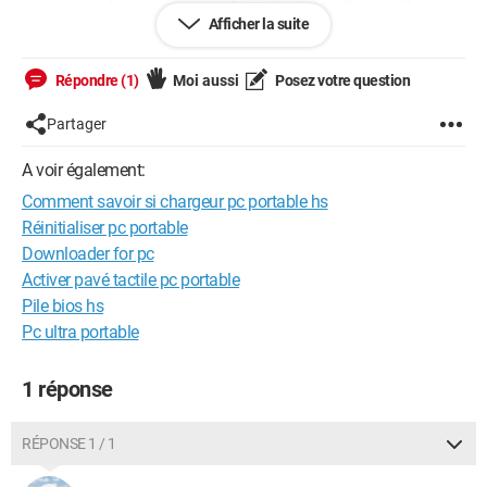
la je me rend compte que sur batterie charger l'ordi s'allume et
Afficher la suite
fonctionne très bien mais des que je branche le chargeur il
plante sec et se rallume mais je nai rien remarquer sur le
chargeur pas de fil dénuder ou pincer
Répondre (1)
Moi aussi
Posez votre question
donc si quelqu'un c dou cela vien je lui en serai tres
Partager
reconaissant ou sache comment tester un chargeur
A voir également:
merci de vos reponse
Comment savoir si chargeur pc portable hs
Réinitialiser pc portable
Downloader for pc
Activer pavé tactile pc portable
Pile bios hs
Pc ultra portable
1 réponse
RÉPONSE 1 / 1