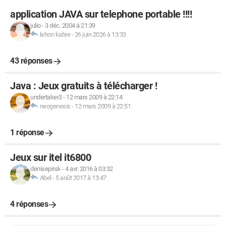
application JAVA sur telephone portable !!!!
julio
-
3 déc. 2004 à 21:39
lehon kabre
-
26 juin 2026 à 13:33
43 réponses
Java : Jeux gratuits à télécharger !
undertaker3
-
12 mars 2009 à 22:14
neogenesis
-
12 mars 2009 à 22:51
1 réponse
Jeux sur itel it6800
deniseprisk
-
4 avr. 2016 à 03:32
Abel
-
5 août 2017 à 13:47
4 réponses