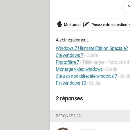
http://i95.servimg.com/u/f95/13/15/
Le bureau:
Moi aussi
Posez votre question
http://i95.servimg.com/u/f95/13/15/6
A voir également:
Qu'en pensez vous?, est-ce une vraie v
Windows 7 Ultimate Edition Speciale?
Clé windows 7
- Guide
J'aimerais aussi savoir ou l'acheter car 
Photofiltre 7
- Télécharger - Retouche 
Montage video windows
- Guide
Merci.
Clé usb non détectée windows 7
- Guid
Fin windows 10
- Guide
2 réponses
RÉPONSE 1 / 2