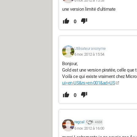
6 nov. 2012 à 15:53
une version limité d'ultimate
0
Utilisateur anonyme
6 nov. 2012 à 15:54
Bonjour,
Gold est une version piratée, celle que 
Voilà ce qui existe vraiment chez Micr
ui=en-US&rs=en-001&ad=US
0
regcal
4 658
6 nov. 2012 à 16:00