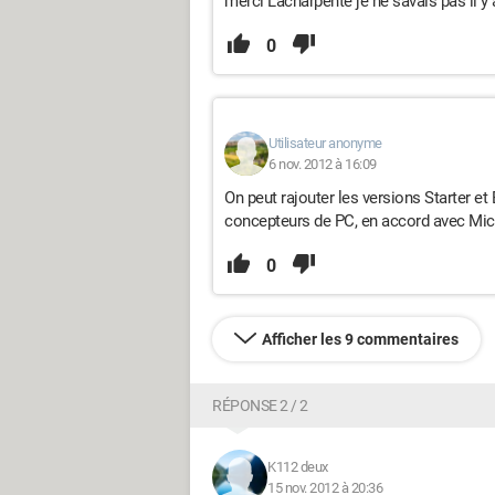
merci Lacharpente je ne savais pas il y 
0
Utilisateur anonyme
6 nov. 2012 à 16:09
On peut rajouter les versions Starter et 
concepteurs de PC, en accord avec Mic
0
Afficher les 9 commentaires
RÉPONSE 2 / 2
K112 deux
15 nov. 2012 à 20:36