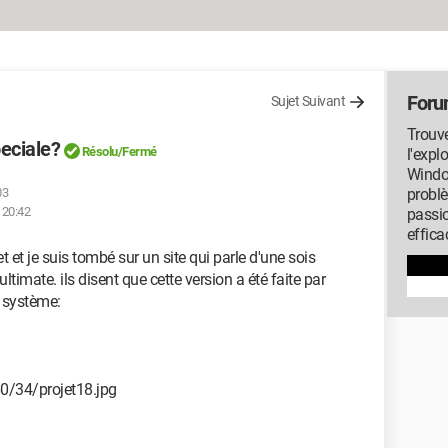
Foru
Sujet Suivant
Trouve
eciale?
Résolu/Fermé
l'expl
Window
03
probl
 20:42
passi
effica
t et je suis tombé sur un site qui parle d'une sois
timate. ils disent que cette version a été faite par
u système:
0/34/projet18.jpg