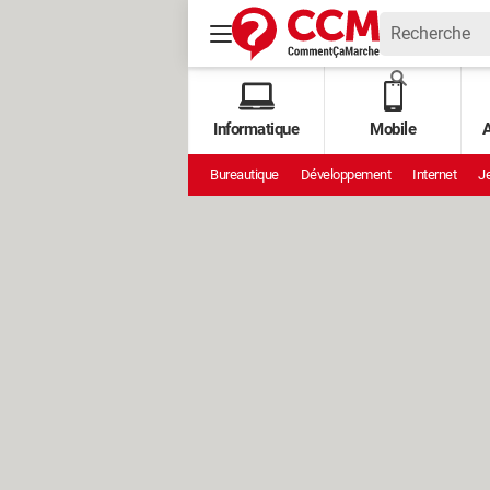
Informatique
Mobile
A
Bureautique
Développement
Internet
Je