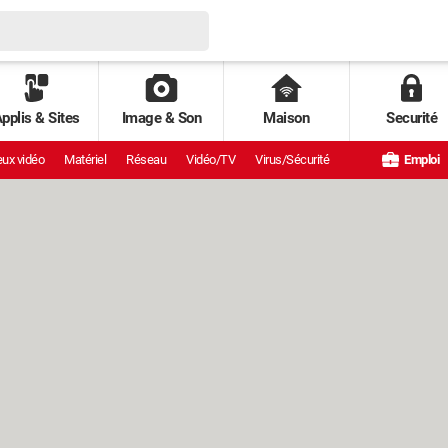
pplis & Sites
Image & Son
Maison
Securité
ux vidéo
Matériel
Réseau
Vidéo/TV
Virus/Sécurité
Emploi