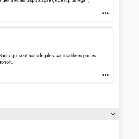
a des themes dispo au pire ça c'est plus légal ;)
Basic, qui sont aussi légales, car modifiées par les
rosoft.