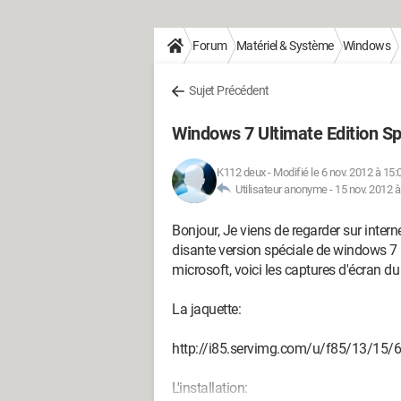
Forum
Matériel & Système
Windows
Sujet Précédent
Windows 7 Ultimate Edition Sp
K112 deux
-
Modifié le 6 nov. 2012 à 15:
Utilisateur anonyme -
15 nov. 2012 à
Bonjour, Je viens de regarder sur interne
disante version spéciale de windows 7 ul
microsoft, voici les captures d'écran d
La jaquette:
http://i85.servimg.com/u/f85/13/15/6
L'installation: