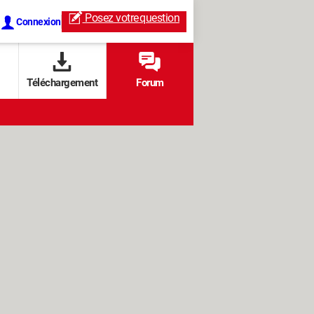
Posez votre
question
Connexion
Téléchargement
Forum