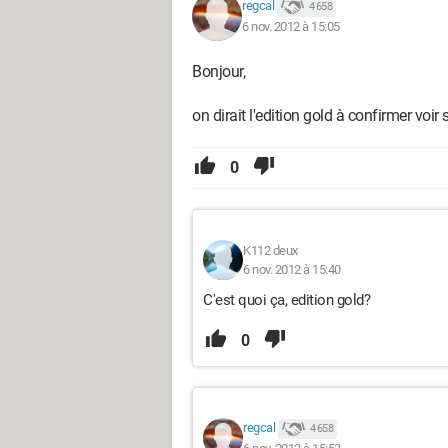
regcal
4 658
6 nov. 2012 à 15:05
Bonjour,
on dirait l'edition gold à confirmer voir 
0
K112 deux
6 nov. 2012 à 15:40
C'est quoi ça, edition gold?
0
regcal
4 658